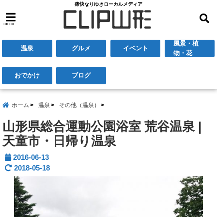
痛快なりゆきローカルメディア
menu
風景・植
温泉
グルメ
イベント
物・花
おでかけ
ブログ
ホーム
温泉
その他（温泉）
山形県総合運動公園浴室 荒谷温泉 |
天童市・日帰り温泉
2016-06-13
2018-05-18