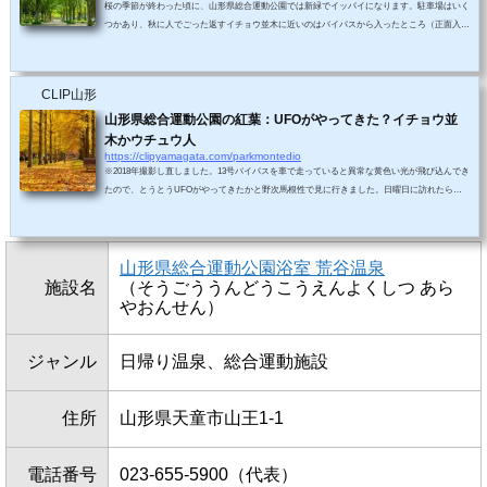
桜の季節が終わった頃に、山形県総合運動公園では新緑でイッパイになります。駐車場はいく
つかあり、秋に人でごった返すイチョウ並木に近いのはバイパスから入ったところ（正面入
口）ですが、全体的に緑だらけなのでどこに駐車してもいいと思われます。関連記事↓いちょ
うの道ひとまずイチョウ並木に到着。正式には「いちょうの道」というらしい。そんな事が公
式サイトに書いてます。地図が掲載されているので、散歩には便利かもしれません。この周辺
CLIP山形
の緑は美しく、平日なので人が少なくてたまにロードワークしている人を見かける程度で...
山形県総合運動公園の紅葉：UFOがやってきた？イチョウ並
木かウチュウ人
https://clipyamagata.com/parkmontedio
※2018年撮影し直しました。13号バイパスを車で走っていると異常な黄色い光が飛び込んでき
たので、とうとうUFOがやってきたかと野次馬根性で見に行きました。日曜日に訪れたらイ
ベントもあって（たぶんUFOイベント）駐車スペースはほとんどありませんでしたが、強引
に何とかしてとめます。車から降りた瞬間、銀杏の匂いに覆われて人によってはめまいがする
でしょうね。イチョウ並木は左右対称に並び、シンメトリックな構図はこの先に宇宙人が待ち
受けているとしか思えません。先に進むと、久しぶりに天気がよくて青空とイチョウの黄色
山形県総合運動公園浴室 荒谷温泉
の...
施設名
（そうごううんどうこうえんよくしつ あら
やおんせん）
ジャンル
日帰り温泉、総合運動施設
住所
山形県天童市山王1-1
電話番号
023-655-5900（代表）