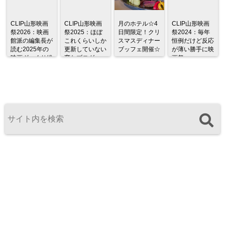
CLIP山形映画
CLIP山形映画
月のホテル☆4
CLIP山形映画
祭2026：映画
祭2025：ほぼ
日間限定！クリ
祭2024：毎年
館派の編集長が
これくらいしか
スマスディナー
恒例だけど反応
読む2025年の
更新していない
ブッフェ開催☆
が薄い勝手に映
映画ざっくり総
変なブログ
画祭
監