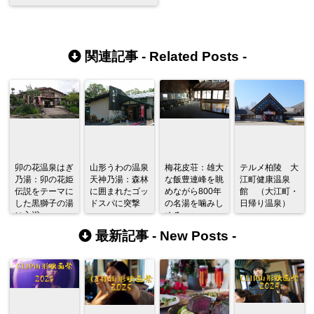
関連記事 -
Related Posts
-
卯の花温泉はぎ
山形うわの温泉
梅花皮荘：雄大
テルメ柏陵 大
乃湯：卯の花姫
天神乃湯：森林
な飯豊連峰を眺
江町健康温泉
伝説をテーマに
に囲まれたゴッ
めながら800年
館 （大江町・
した黒獅子の湯
ドスパに突撃
の名湯を噛みし
日帰り温泉）
に入浴
める
最新記事 -
New Posts
-