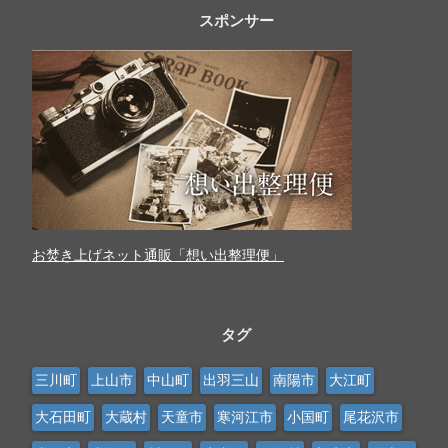
スポンサー
お焚き上げネット通販「想い出整理便」
タグ
三川町
上山市
中山町
出羽三山
南陽市
大江町
大石田町
大蔵村
天童市
寒河江市
小国町
尾花沢市