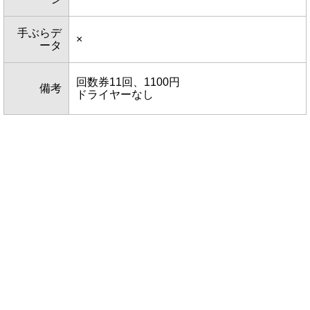
手ぶらデ
×
ータ
回数券11回、1100円
備考
ドライヤーなし