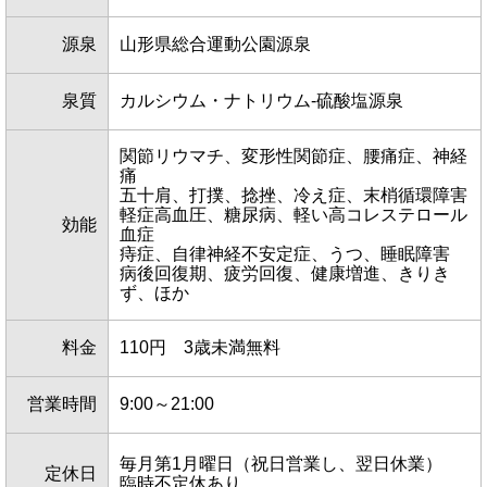
源泉
山形県総合運動公園源泉
泉質
カルシウム・ナトリウム-硫酸塩源泉
関節リウマチ、変形性関節症、腰痛症、神経
痛
五十肩、打撲、捻挫、冷え症、末梢循環障害
軽症高血圧、糖尿病、軽い高コレステロール
効能
血症
痔症、自律神経不安定症、うつ、睡眠障害
病後回復期、疲労回復、健康増進、きりき
ず、ほか
料金
110円 3歳未満無料
営業時間
9:00～21:00
毎月第1月曜日（祝日営業し、翌日休業）
定休日
臨時不定休あり