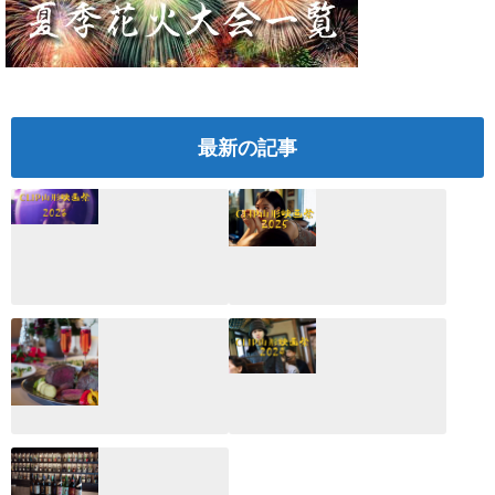
最新の記事
CLIP山形映画祭
CLIP山形映画祭
2026：映画館派の
2025：ほぼこれく
編集長が読む2025
らいしか更新して
年の映画ざっくり
いない変なブログ
総監
2025.03.03
2026.02.27
月のホテル☆4日
CLIP山形映画祭
間限定！クリスマ
2024：毎年恒例だ
スディナーブッフ
けど反応が薄い勝