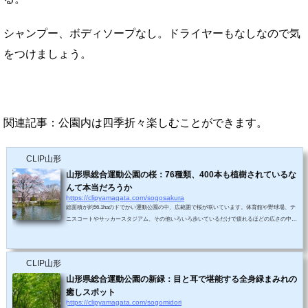
シャンプー、ボディソープなし。ドライヤーもなしなので気
をつけましょう。
関連記事：公園内は四季折々楽しむことができます。
CLIP山形
山形県総合運動公園の桜：76種類、400本も植樹されているな
んて本当だろうか
https://clipyamagata.com/sogosakura
総面積が約56.1haのドでかい運動公園の中、広範囲で桜が咲いています。体育館や野球場、テ
ニスコートやサッカースタジアム、その他いろいろ歩いているだけで疲れるほどの広さの中
に、子供用の遊具や池があり、あらゆる植物が育っているので老若男女大勢がそれぞれの楽し
み方をしています。実は独自の温泉もあったりします。所々に桜が咲いていて、種類もたくさ
んですが満開のタイミングは少しズレているようで、一日ですべての撮影は無理が生じます。
CLIP山形
紅豊（ベニユタカ）ソメイヨシノ、ベニユタカ、オカメザクラ、長柄八重桜・・・緑桜...
山形県総合運動公園の新緑：目と耳で堪能する全身緑まみれの
癒しスポット
https://clipyamagata.com/sogomidori