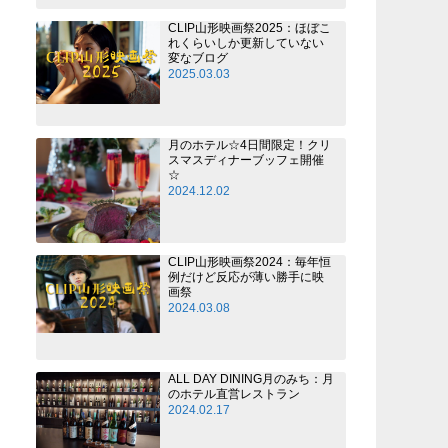
CLIP山形映画祭2025：ほぼこ
れくらいしか更新していない
変なブログ
2025.03.03
月のホテル☆4日間限定！クリ
スマスディナーブッフェ開催
☆
2024.12.02
CLIP山形映画祭2024：毎年恒
例だけど反応が薄い勝手に映
画祭
2024.03.08
ALL DAY DINING月のみち：月
のホテル直営レストラン
2024.02.17