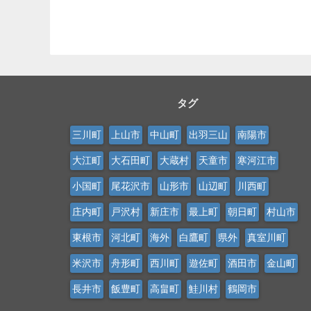
タグ
三川町
上山市
中山町
出羽三山
南陽市
大江町
大石田町
大蔵村
天童市
寒河江市
小国町
尾花沢市
山形市
山辺町
川西町
庄内町
戸沢村
新庄市
最上町
朝日町
村山市
東根市
河北町
海外
白鷹町
県外
真室川町
米沢市
舟形町
西川町
遊佐町
酒田市
金山町
長井市
飯豊町
高畠町
鮭川村
鶴岡市