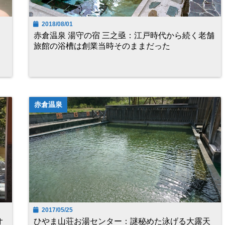
2018/08/01
赤倉温泉 湯守の宿 三之亟：江戸時代から続く老舗
旅館の浴槽は創業当時そのままだった
赤倉温泉
2017/05/25
オ
ひやま山荘お湯センター：謎秘めた泳げる大露天