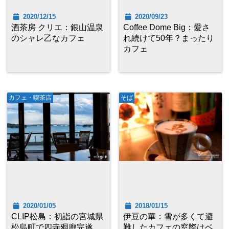
2020/12/15
2020/09/23
酒茶房 クリエ：銀山温泉
Coffee Dome Big：愛さ
のシャレ乙なカフェ
れ続けて50年？まったり
カフェ
カフェ・喫茶店
そば
2020/01/05
2018/01/15
CLIP松島：初詣の宮城県
伊豆の華：雪が多くて避
松島町で四寺廻廊完遂
難したカフェの窓際はベ