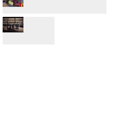
総監
2025.03.03
2026.02.27
月のホテル☆4日
CLIP山形映画祭
間限定！クリスマ
2024：毎年恒例だ
スディナーブッフ
けど反応が薄い勝
ェ開催☆
手に映画祭
2024.12.02
2024.03.08
ALL DAY DINING
月のみち：月のホ
テル直営レストラ
ン
2024.02.17