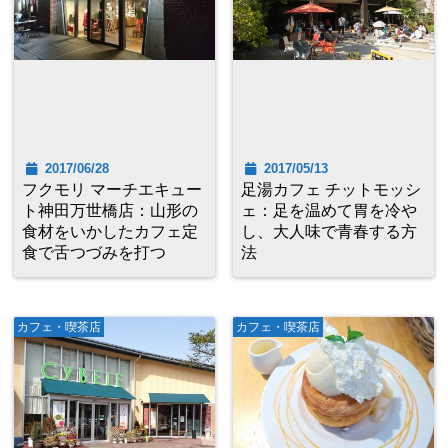
2017/06/28
2017/05/13
フクモリ マーチエキュー
足湯カフェ チットモッシ
ト神田万世橋店：山形の
ェ：足を温めて胃を冷や
食材をいかしたカフェ定
し、大人味で青春する方
食で舌つづみを打つ
法
カフェ・喫茶店
カフェ・喫茶店