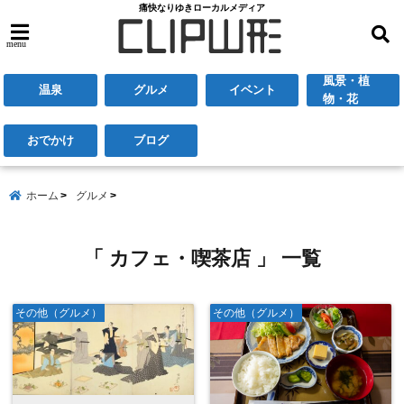
痛快なりゆきローカルメディア
menu
風景・植
温泉
グルメ
イベント
物・花
おでかけ
ブログ
ホーム
グルメ
「 カフェ・喫茶店 」 一覧
その他（グルメ）
その他（グルメ）