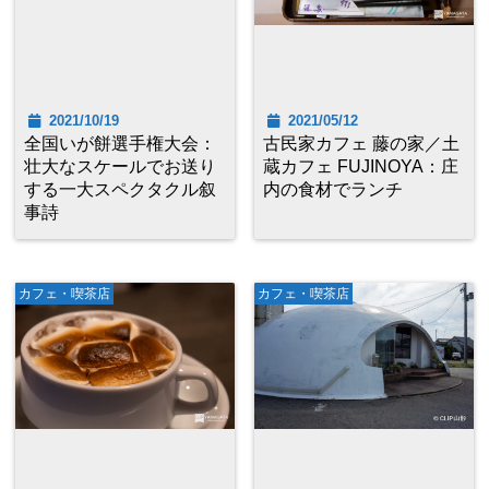
2021/10/19
2021/05/12
全国いが餅選手権大会：
古民家カフェ 藤の家／土
壮大なスケールでお送り
蔵カフェ FUJINOYA：庄
する一大スペクタクル叙
内の食材でランチ
事詩
カフェ・喫茶店
カフェ・喫茶店