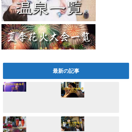
最新の記事
CLIP山形映画祭
CLIP山形映画祭
2026：映画館派の
2025：ほぼこれく
編集長が読む2025
らいしか更新して
年の映画ざっくり
いない変なブログ