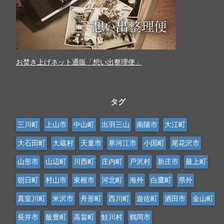
お焚き上げネット通販「想い出整理便」
タグ
三川町
上山市
中山町
出羽三山
南陽市
大江町
大石田町
大蔵村
天童市
寒河江市
小国町
尾花沢市
山形市
山辺町
川西町
庄内町
戸沢村
新庄市
最上町
朝日町
村山市
東根市
河北町
海外
白鷹町
県外
真室川町
米沢市
舟形町
西川町
遊佐町
酒田市
金山町
長井市
飯豊町
高畠町
鮭川村
鶴岡市