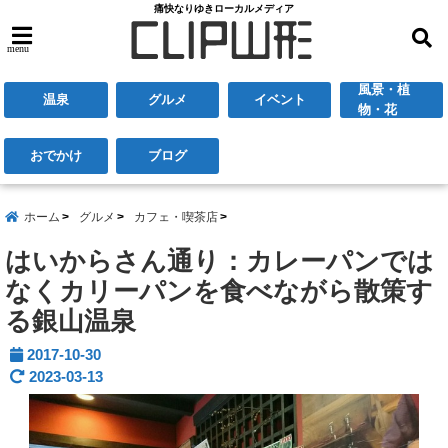
痛快なりゆきローカルメディア
menu
風景・植
温泉
グルメ
イベント
物・花
おでかけ
ブログ
ホーム
グルメ
カフェ・喫茶店
はいからさん通り：カレーパンでは
なくカリーパンを食べながら散策す
る銀山温泉
2017-10-30
2023-03-13