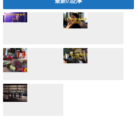
最新の記事
CLIP山形映画祭
CLIP山形映画祭
2026：映画館派の
2025：ほぼこれく
編集長が読む2025
らいしか更新して
年の映画ざっくり
いない変なブログ
総監
2025.03.03
2026.02.27
月のホテル☆4日
CLIP山形映画祭
間限定！クリスマ
2024：毎年恒例だ
スディナーブッフ
けど反応が薄い勝
ェ開催☆
手に映画祭
2024.12.02
2024.03.08
ALL DAY DINING
月のみち：月のホ
テル直営レストラ
ン