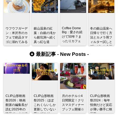
Coffee Dome
ウフウフガーデ
銀山温泉の紅
冬の銀山温泉へ
Big：愛され続
ン：米沢市のカ
葉：白銀の滝か
日帰りで行く方
けて50年？ま
フェで絶品タマ
ら銀坑洞へ続く
法とカメラ用フ
ったりカフェ
ゴに溺れてみる
真っ紅な道
ィルター試しと
プレゼント企画
最新記事 -
New Posts
-
CLIP山形映画
CLIP山形映画
月のホテル☆4
CLIP山形映画
祭2026：映画
祭2025：ほぼ
日間限定！クリ
祭2024：毎年
館派の編集長が
これくらいしか
スマスディナー
恒例だけど反応
読む2025年の
更新していない
ブッフェ開催☆
が薄い勝手に映
映画ざっくり総
変なブログ
画祭