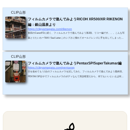
CLIP山形
フィルムカメラで遊んでみようRICOH XR500/XR RIKENON
編：銀山温泉より
https://clipyamagata.com/rikenon
前回のCanonFDに続く、フィルムカメラで遊んでみよう第2段、リコー編です。。。こんな写
真とりたいわーTAXI / Saul Leiterこのシブさに憧れてオールドレンズに手を出してしまった。
レンズ：XR RIKENON 50mm F2XR500 / XR RIKENON「和製ズミクロン」と定評と言ってい
いのかわからない異名を持つこのレンズはボディと合わせて4000円と激安だった。ズミクロン
とはライカのレンズなので、カメラファンなら聞いたことがあるはず。でも大抵は高くて買え
CLIP山形
ない、100万円とかするから。ズミクロンらしく写るのにレンズだけで数千円で買えるなん
て...
フィルムカメラで遊んでみようPentaxSP/SuperTakumar編
https://clipyamagata.com/pentaxsp
日を改めてもう1台のフィルムカメラを試してみた、フィルムカメラで遊んでみよう最終回。
PENTAX SP左やでフィルムカメラのボディなんて所詮暗室だから、何でもいいといえば何で
もいいらしい。ただ、マウントを合わせなきゃいけないから元々持っていたスーパータクマー
用にペンタックスSPにしたけど、よく考えたらM42マウントだから他の選択肢があったかも
しれない。メーカー：旭光学（ペンタックス）発売日：1964年重さ：830gマウント：M42S
S：B、1秒〜1/1000秒購入価格：1500円相場価格：8000円前後かなぁ知らんけど販売台数が400
万台...