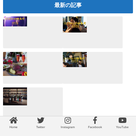
最新の記事
CLIP山形映画祭
CLIP山形映画祭
2026：映画館派の
2025：ほぼこれく
編集長が読む2025
らいしか更新して
年の映画ざっくり
いない変なブログ
総監
2025.03.03
2026.02.27
月のホテル☆4日
CLIP山形映画祭
間限定！クリスマ
2024：毎年恒例だ
スディナーブッフ
けど反応が薄い勝
ェ開催☆
手に映画祭
2024.12.02
2024.03.08
ALL DAY DINING
月のみち：月のホ
Home
Twitter
Instagram
Facebook
YouTube
テル直営レストラ