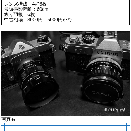
レンズ構成：4群6枚
最短撮影距離：60cm
絞り羽根：6枚
中古相場：3000円～5000円かな
写真右