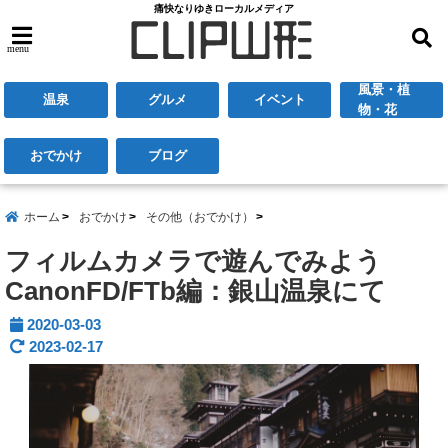
痛快なりゆきローカルメディア
menu
風景・植
温泉
グルメ
イベント
物・花
おでかけ
ブログ
ホーム
おでかけ
その他（おでかけ）
フィルムカメラで遊んでみよう
CanonFD/FTb編：銀山温泉にて
2020-03-03
2023-02-17