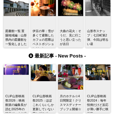
図書館一覧 置
伊豆の華：雪が
大曲の花火：そ
山形市スナッ
賜地域編：山形
多くて避難した
うだ、見に行こ
プ：七日町第2
県内の図書館を
カフェの窓際は
うと思い立った
弾、今回は明る
一覧化しました
ベストポジショ
が吉日
い昼
ンだった
最新記事 -
New Posts
-
CLIP山形映画
CLIP山形映画
月のホテル☆4
CLIP山形映画
祭2026：映画
祭2025：ほぼ
日間限定！クリ
祭2024：毎年
館派の編集長が
これくらいしか
スマスディナー
恒例だけど反応
読む2025年の
更新していない
ブッフェ開催☆
が薄い勝手に映
映画ざっくり総
変なブログ
画祭