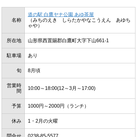
道の駅 白鷹ヤナ公園 あゆ茶屋
名称
（みちのえき しらたかやなこうえん あゆち
ゃや）
所在地
山形県西置賜郡白鷹町大字下山661-1
駐車場
あり
旬
8月頃
営業時
10:00～18:00(12～3月～17:00)
間
予算
1000円～2000円（ランチ）
休み
1・2月の火曜
問合せ
0238-85-5577