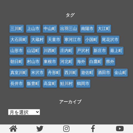
タグ
三川町
上山市
中山町
出羽三山
南陽市
大江町
大石田町
大蔵村
天童市
寒河江市
小国町
尾花沢市
山形市
山辺町
川西町
庄内町
戸沢村
新庄市
最上町
朝日町
村山市
東根市
河北町
海外
白鷹町
県外
真室川町
米沢市
舟形町
西川町
遊佐町
酒田市
金山町
長井市
飯豊町
高畠町
鮭川村
鶴岡市
アーカイブ
ア
ー
カ
イ