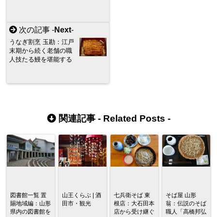
次の記事 -
Next
-
うなぎ割烹 玉勘：江戸
末期から続く老舗の職
人技たる鰻を堪能する
関連記事 -
Related Posts
-
図書館一覧 置
山王くらぶ | 酒
七兵衛そば 東
そば屋 山形
賜地域編：山形
田市・観光
根店：大石田本
翁：伝説のそば
県内の図書館を
店から受け継ぐ
職人「高橋邦弘