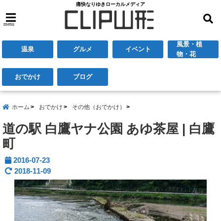
痛快なりゆきローカルメディア
menu
風景・植
温泉
グルメ
イベント
物・花
おでかけ
ブログ
ホーム
おでかけ
その他（おでかけ）
道の駅 白鷹ヤナ公園 あゆ茶屋 | 白鷹
町
2016-07-23
2018-11-09