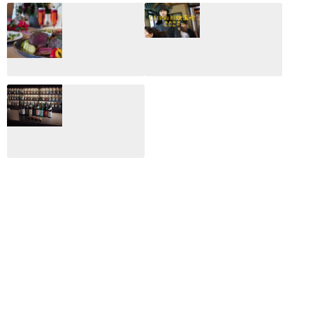
CLIP山形映画祭
CLIP山形映画祭
2026：映画館派の
2025：ほぼこれく
編集長が読む2025
らいしか更新して
年の映画ざっくり
いない変なブログ
総監
2025.03.03
2026.02.27
月のホテル☆4日
CLIP山形映画祭
間限定！クリスマ
2024：毎年恒例だ
スディナーブッフ
けど反応が薄い勝
ェ開催☆
手に映画祭
2024.12.02
2024.03.08
ALL DAY DINING
月のみち：月のホ
テル直営レストラ
ン
2024.02.17