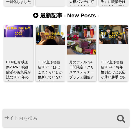
一覧化しました
大根パンチに打
氏」に暖簾分け
ちのめされる
を許された東北
唯一の蕎麦店
最新記事 -
New Posts
-
CLIP山形映画
CLIP山形映画
月のホテル☆4
CLIP山形映画
祭2026：映画
祭2025：ほぼ
日間限定！クリ
祭2024：毎年
館派の編集長が
これくらいしか
スマスディナー
恒例だけど反応
読む2025年の
更新していない
ブッフェ開催☆
が薄い勝手に映
映画ざっくり総
変なブログ
画祭
監