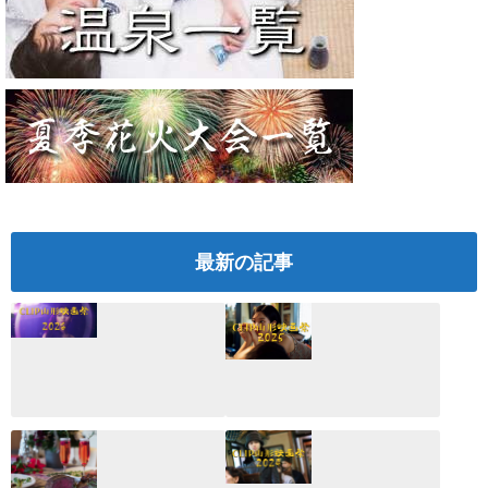
最新の記事
CLIP山形映画祭
CLIP山形映画祭
2026：映画館派の
2025：ほぼこれく
編集長が読む2025
らいしか更新して
年の映画ざっくり
いない変なブログ