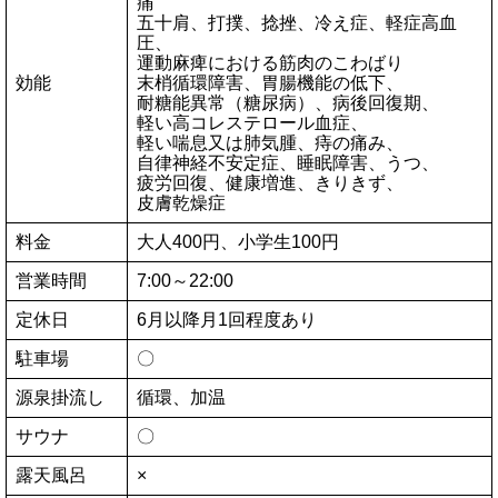
痛
五十肩、打撲、捻挫、冷え症、軽症高血
圧、
運動麻痺における筋肉のこわばり
効能
末梢循環障害、胃腸機能の低下、
耐糖能異常（糖尿病）、病後回復期、
軽い高コレステロール血症、
軽い喘息又は肺気腫、痔の痛み、
自律神経不安定症、睡眠障害、うつ、
疲労回復、健康増進、きりきず、
皮膚乾燥症
料金
大人400円、小学生100円
営業時間
7:00～22:00
定休日
6月以降月1回程度あり
駐車場
〇
源泉掛流し
循環、加温
サウナ
〇
露天風呂
×