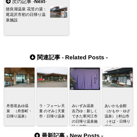
次の記事 -
Next
-
徳良湖温泉 花笠の湯：
尾花沢市初の日帰り温
泉施設
関連記事 -
Related Posts
-
舟形若あゆ温
ラ・フォーレ天
みいずみ温泉
あいかも会館
泉 （舟形町・
童 のぞみ | 天童
吉乃ゆ：新しく
（かもや・ゆざ
日帰り温泉）
市・日帰り温泉
できた寒河江市
温泉） | 村山市
の日帰り温泉施
（そば・日帰り
設を突撃
温泉）
最新記事 -
New Posts
-