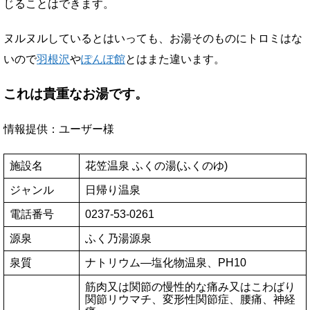
じることはできます。
ヌルヌルしているとはいっても、お湯そのものにトロミはな
いので
羽根沢
や
ぽんぽ館
とはまた違います。
これは貴重なお湯です。
情報提供：ユーザー様
施設名
花笠温泉 ふくの湯(ふくのゆ)
ジャンル
日帰り温泉
電話番号
0237-53-0261
源泉
ふく乃湯源泉
泉質
ナトリウム―塩化物温泉、PH10
筋肉又は関節の慢性的な痛み又はこわばり
関節リウマチ、変形性関節症、腰痛、神経