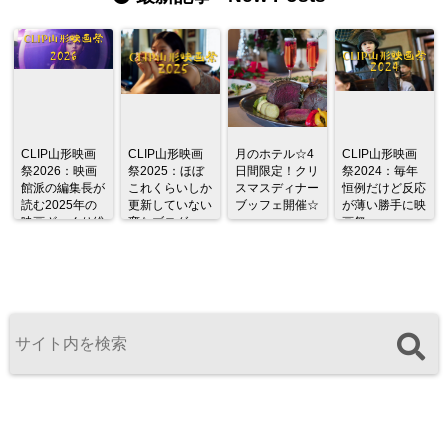
CLIP山形映画
CLIP山形映画
月のホテル☆4
CLIP山形映画
祭2026：映画
祭2025：ほぼ
日間限定！クリ
祭2024：毎年
館派の編集長が
これくらいしか
スマスディナー
恒例だけど反応
読む2025年の
更新していない
ブッフェ開催☆
が薄い勝手に映
映画ざっくり総
変なブログ
画祭
監