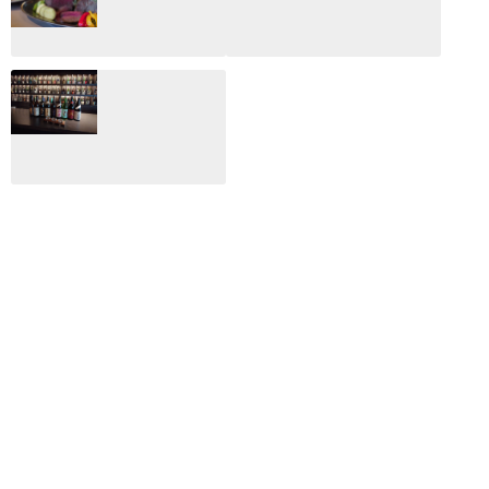
総監
2025.03.03
2026.02.27
月のホテル☆4日
CLIP山形映画祭
間限定！クリスマ
2024：毎年恒例だ
スディナーブッフ
けど反応が薄い勝
ェ開催☆
手に映画祭
2024.12.02
2024.03.08
ALL DAY DINING
月のみち：月のホ
テル直営レストラ
ン
2024.02.17