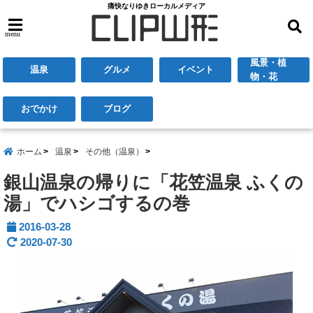
痛快なりゆきローカルメディア
menu
風景・植
温泉
グルメ
イベント
物・花
おでかけ
ブログ
ホーム
温泉
その他（温泉）
銀山温泉の帰りに「花笠温泉 ふくの
湯」でハシゴするの巻
2016-03-28
2020-07-30