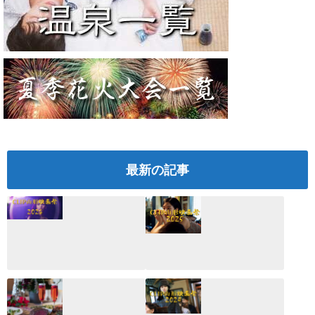
最新の記事
CLIP山形映画祭
CLIP山形映画祭
2026：映画館派の
2025：ほぼこれく
編集長が読む2025
らいしか更新して
年の映画ざっくり
いない変なブログ