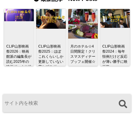
CLIP山形映画
CLIP山形映画
月のホテル☆4
CLIP山形映画
祭2026：映画
祭2025：ほぼ
日間限定！クリ
祭2024：毎年
館派の編集長が
これくらいしか
スマスディナー
恒例だけど反応
読む2025年の
更新していない
ブッフェ開催☆
が薄い勝手に映
映画ざっくり総
変なブログ
画祭
監