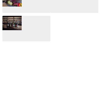
総監
2025.03.03
2026.02.27
月のホテル☆4日
CLIP山形映画祭
間限定！クリスマ
2024：毎年恒例だ
スディナーブッフ
けど反応が薄い勝
ェ開催☆
手に映画祭
2024.12.02
2024.03.08
ALL DAY DINING
月のみち：月のホ
テル直営レストラ
ン
2024.02.17