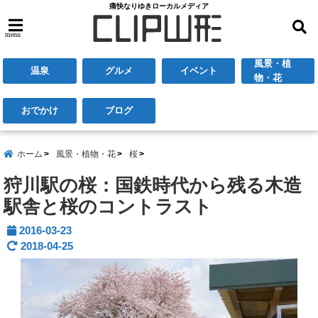
痛快なりゆきローカルメディア
menu
風景・植
温泉
グルメ
イベント
物・花
おでかけ
ブログ
ホーム
風景・植物・花
桜
狩川駅の桜：国鉄時代から残る木造
駅舎と桜のコントラスト
2016-03-23
2018-04-25