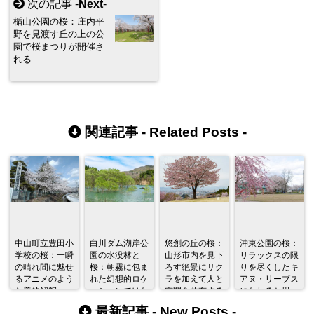
次の記事 -
Next
-
楯山公園の桜：庄内平
野を見渡す丘の上の公
園で桜まつりが開催さ
れる
関連記事 -
Related Posts
-
中山町立豊田小
白川ダム湖岸公
悠創の丘の桜：
沖東公園の桜：
学校の桜：一瞬
園の水没林と
山形市内を見下
リラックスの限
の晴れ間に魅せ
桜：朝霧に包ま
ろす絶景にサク
りを尽くしたキ
るアニメのよう
れた幻想的ロケ
ラを加えて人と
アヌ・リーブス
な美的解釈
ーションではな
空間を共有する
になれると思っ
いぞ
か
た公園
最新記事 -
New Posts
-