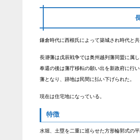
鎌倉時代に西根氏によって築城され時代と共
長瀞藩は戊辰戦争では奥州越列藩同盟に属し
奉還の後は藩庁移転の願い出を新政府に行い
藩となり、跡地は民間に払い下げられた。
現在は住宅地になっている。
特徴
水堀、土塁を二重に巡らせた方形輪郭式の平