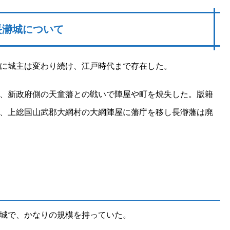
長瀞城について
に城主は変わり続け、江戸時代まで存在した。
、新政府側の天童藩との戦いで陣屋や町を焼失した。版籍
、上総国山武郡大網村の大網陣屋に藩庁を移し長瀞藩は廃
城で、かなりの規模を持っていた。