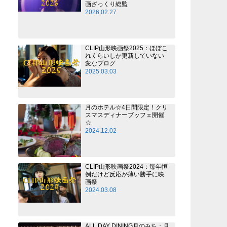
画ざっくり総監
2026.02.27
CLIP山形映画祭2025：ほぼこ
れくらいしか更新していない
変なブログ
2025.03.03
月のホテル☆4日間限定！クリ
スマスディナーブッフェ開催
☆
2024.12.02
CLIP山形映画祭2024：毎年恒
例だけど反応が薄い勝手に映
画祭
2024.03.08
ALL DAY DINING月のみち：月