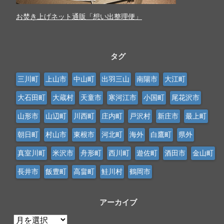
お焚き上げネット通販「想い出整理便」
タグ
三川町
上山市
中山町
出羽三山
南陽市
大江町
大石田町
大蔵村
天童市
寒河江市
小国町
尾花沢市
山形市
山辺町
川西町
庄内町
戸沢村
新庄市
最上町
朝日町
村山市
東根市
河北町
海外
白鷹町
県外
真室川町
米沢市
舟形町
西川町
遊佐町
酒田市
金山町
長井市
飯豊町
高畠町
鮭川村
鶴岡市
アーカイブ
ア