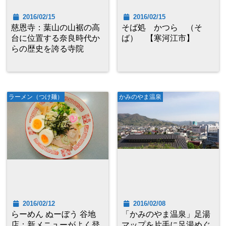
2016/02/15
2016/02/15
慈恩寺：葉山の山裾の高
そば処 かつら （そ
台に位置する奈良時代か
ば） 【寒河江市】
らの歴史を誇る寺院
ラーメン（つけ麺）
かみのやま温泉
2016/02/12
2016/02/08
らーめん ぬーぼう 谷地
「かみのやま温泉」足湯
店：新メニューがよく登
マップを片手に足湯めぐ