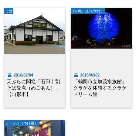
そば
その他（おでかけ）
2016/02/04
2016/02/02
天ぷらに悶絶「石臼十割
「鶴岡市立加茂水族館」
そば愛庵（めごあん）」
クラゲを体感するクラゲ
【山形市】
ドリーム館
ラーメン（つけ麺）