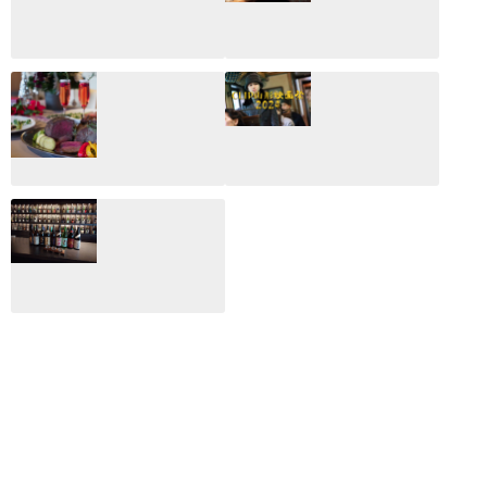
CLIP山形映画祭
CLIP山形映画祭
2026：映画館派の
2025：ほぼこれく
編集長が読む2025
らいしか更新して
年の映画ざっくり
いない変なブログ
総監
2025.03.03
2026.02.27
月のホテル☆4日
CLIP山形映画祭
間限定！クリスマ
2024：毎年恒例だ
スディナーブッフ
けど反応が薄い勝
ェ開催☆
手に映画祭
2024.12.02
2024.03.08
ALL DAY DINING
月のみち：月のホ
テル直営レストラ
ン
2024.02.17