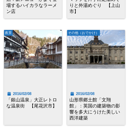
場するハイカラなラーメ
りと外湯めぐり 【上山
ン店
市】
夜景
その他（おでかけ）
2016/02/08
2016/02/08
「銀山温泉」大正レトロ
山形県郷土館「文翔
な温泉街 【尾花沢市】
館」：英国の建築物の影
響を多大にうけた美しい
西洋建築