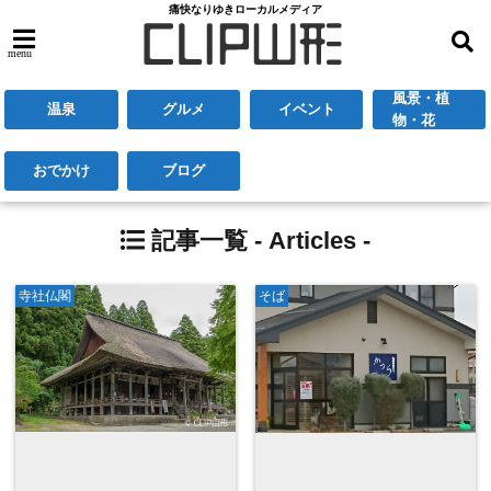
痛快なりゆきローカルメディア
menu
風景・植
温泉
グルメ
イベント
物・花
おでかけ
ブログ
記事一覧 -
Articles
-
寺社仏閣
そば