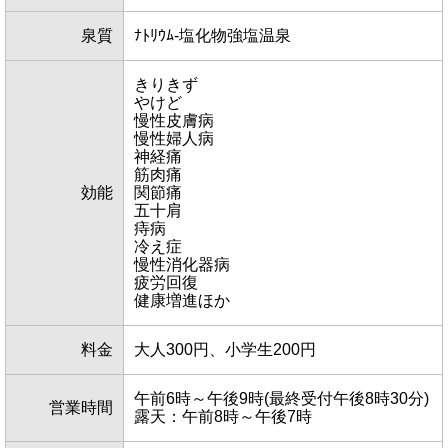
泉質
ﾅﾄﾘｳﾑ-塩化物強塩温泉
きりきず
やけど
慢性皮膚病
慢性婦人病
神経痛
筋肉痛
効能
関節痛
五十肩
痔病
冷え症
慢性消化器病
疲労回復
健康増進ほか
料金
大人300円、小学生200円
午前6時～午後9時(最終受付午後8時30分)
営業時間
露天：午前8時～午後7時