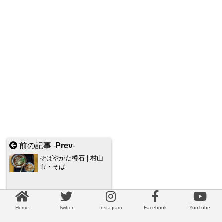
前の記事 -
Prev
-
そばやかた樽石 | 村山
市・そば
次の記事 -
Next
-
Home
Twitter
Instagram
Facebook
YouTube
湯町共同浴場・ゆまち