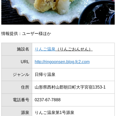
情報提供：ユーザー様ほか
施設名
りんご温泉
（りんごおんせん）
URL
http://ringoonsen.blog.fc2.com
ジャンル
日帰り温泉
住所
山形県西村山郡朝日町大字宮宿1353-1
電話番号
0237-67-7888
源泉
りんご温泉第1号源泉