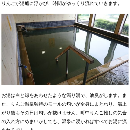
りんごが湯船に浮かび、時間がゆっくり流れていきます。
お湯は白と緑をあわせたような濁り湯で、油臭がします。ま
た、りんご温泉独特のモールの匂いが全身にまとわり、湯上
がり後もその日は匂いが抜けません。町中りんご推しの気合
の入れ方にめまいがしても、温泉に浸かればすべてお湯に流