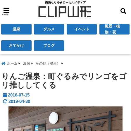
痛快なりゆきローカルメディア
menu
風景・植
温泉
グルメ
イベント
物・花
おでかけ
ブログ
ホーム
温泉
その他（温泉）
りんご温泉：町ぐるみでリンゴをゴ
リ推ししてくる
2016-07-15
2019-04-30