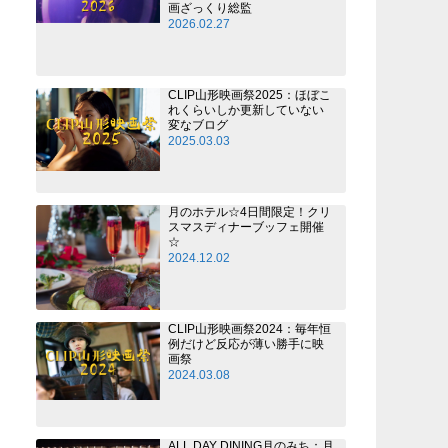
画ざっくり総監
2026.02.27
CLIP山形映画祭2025：ほぼこ
れくらいしか更新していない
変なブログ
2025.03.03
月のホテル☆4日間限定！クリ
スマスディナーブッフェ開催
☆
2024.12.02
CLIP山形映画祭2024：毎年恒
例だけど反応が薄い勝手に映
画祭
2024.03.08
ALL DAY DINING月のみち：月