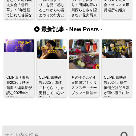
火大会「雪月
り」を見て感じ
り：田園地帯の
会：オススメ鑑
華」：2年連続
るこれからの雪
川西らしさを隠
賞場所を紹介
で訪れた荘厳な
まつりの行方と
さない花火写真
打ち上げ花火
ヒント
とは
最新記事 -
New Posts
-
CLIP山形映画
CLIP山形映画
月のホテル☆4
CLIP山形映画
祭2026：映画
祭2025：ほぼ
日間限定！クリ
祭2024：毎年
館派の編集長が
これくらいしか
スマスディナー
恒例だけど反応
読む2025年の
更新していない
ブッフェ開催☆
が薄い勝手に映
映画ざっくり総
変なブログ
画祭
監