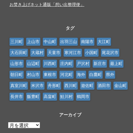
お焚き上げネット通販「想い出整理便」
タグ
三川町
上山市
中山町
出羽三山
南陽市
大江町
大石田町
大蔵村
天童市
寒河江市
小国町
尾花沢市
山形市
山辺町
川西町
庄内町
戸沢村
新庄市
最上町
朝日町
村山市
東根市
河北町
海外
白鷹町
県外
真室川町
米沢市
舟形町
西川町
遊佐町
酒田市
金山町
長井市
飯豊町
高畠町
鮭川村
鶴岡市
アーカイブ
ア
ー