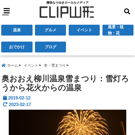
痛快なりゆきローカルメディア
menu
風景・植
温泉
グルメ
イベント
物・花
おでかけ
ブログ
ホーム
イベント
冬・雪まつり
奥おおえ柳川温泉雪まつり：雪灯ろ
うから花火からの温泉
2019-02-12
2023-02-17