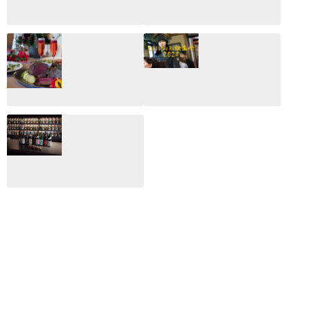
CLIP山形映画祭
CLIP山形映画祭
2026：映画館派の
2025：ほぼこれく
編集長が読む2025
らいしか更新して
年の映画ざっくり
いない変なブログ
総監
2025.03.03
2026.02.27
月のホテル☆4日
CLIP山形映画祭
間限定！クリスマ
2024：毎年恒例だ
スディナーブッフ
けど反応が薄い勝
ェ開催☆
手に映画祭
2024.12.02
2024.03.08
ALL DAY DINING
月のみち：月のホ
テル直営レストラ
ン
2024.02.17