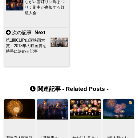
ながい雪灯り回廊まつ
り：街中が参加する灯
籠大会
次の記事 -
Next
-
第1回CLIP山形映画大
賞：2018年の映画賞を
勝手に決める記事
関連記事 -
Related Posts
-
慈恩寺大晦日花
「新庄雪まつ
かわにし夏まつ
山形大花火大