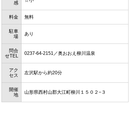
☆小
感
料金
無料
駐車
あり
場
問合
0237-64-2151／奥おおえ柳川温泉
せTEL
アク
左沢駅から約20分
セス
開催
山形県西村山郡大江町柳川１５０２−３
地