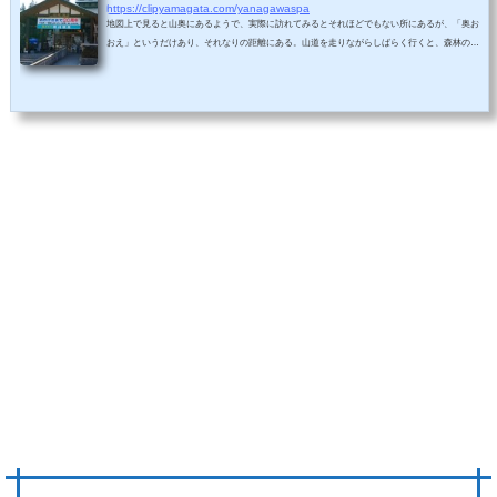
https://clipyamagata.com/yanagawaspa
地図上で見ると山奥にあるようで、実際に訪れてみるとそれほどでもない所にあるが、「奥お
おえ」というだけあり、それなりの距離にある。山道を走りながらしばらく行くと、森林の中
に突如としてあらわれる。場所このあたり、としか言いようがないか。ナビで行きましょう。
山奥の秘境というほどではないが、大江町から車で20分程度かかるところにある。柳川温泉に
ついて東日本大震災の影響で源泉が止まり、しばらく休止していましたが同年10月20日、新源
泉で再開。12月10日からは露天風呂も再開し、入り口付近に足湯も新設した。入って...