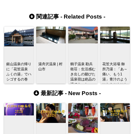
関連記事 -
Related Posts
-
銀山温泉の帰り
湯舟沢温泉 | 村
鶴子温泉 勘兵
花笠大浴場 御
に「花笠温泉
山市
衛荘：生活感む
所乃湯：「あ～
ふくの湯」でハ
き出しの鄙びた
痛い、もう1
シゴするの巻
温泉宿は絶品の
湯」青汁のよう
湯であった
にヤミツキにな
る薬湯とは。
最新記事 -
New Posts
-