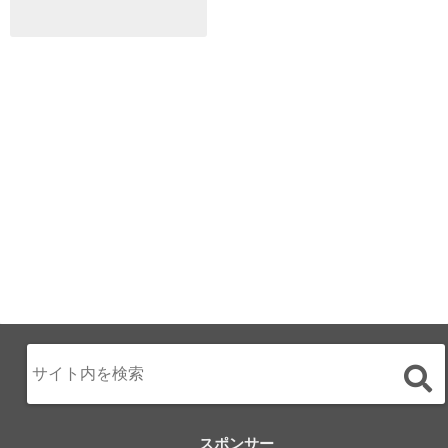
ALL DAY DINING
月のみち：月のホ
テル直営レストラ
ン
2024.02.17
スポンサー