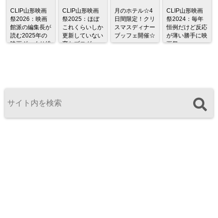
CLIP山形映画
CLIP山形映画
月のホテル☆4
CLIP山形映画
祭2026：映画
祭2025：ほぼ
日間限定！クリ
祭2024：毎年
館派の編集長が
これくらいしか
スマスディナー
恒例だけど反応
読む2025年の
更新していない
ブッフェ開催☆
が薄い勝手に映
映画ざっくり総
変なブログ
画祭
監