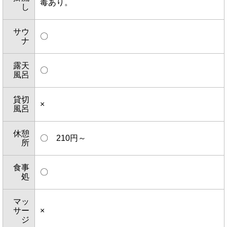
毒あり。
し
サウ
〇
ナ
露天
〇
風呂
貸切
×
風呂
休憩
〇 210円～
所
食事
〇
処
マッ
サー
×
ジ