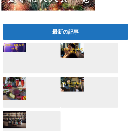
最新の記事
CLIP山形映画祭
CLIP山形映画祭
2026：映画館派の
2025：ほぼこれく
編集長が読む2025
らいしか更新して
年の映画ざっくり
いない変なブログ
総監
2025.03.03
2026.02.27
月のホテル☆4日
CLIP山形映画祭
間限定！クリスマ
2024：毎年恒例だ
スディナーブッフ
けど反応が薄い勝
ェ開催☆
手に映画祭
2024.12.02
2024.03.08