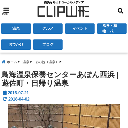
痛快なりゆきローカルメディア
menu
風景・植
温泉
グルメ
イベント
物・花
おでかけ
ブログ
ホーム
温泉
その他（温泉）
鳥海温泉保養センターあぽん西浜 |
遊佐町・日帰り温泉
2016-07-21
2018-04-02