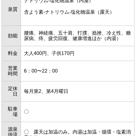
ナトリウム-塩化物温泉（内湯）
泉質
含よう素-ナトリウム-塩化物温泉（露天）
腰痛、神経痛、五十肩、打撲、捻挫、冷え性、糖
効能
尿病、痔、疲労回復、健康増進ほか（内湯）
料金
大人400円、子供170円
営業
6：00〜22：00
時間
定休
毎月第2、第4月曜日
日
駐車
〇
場
源泉
〇 露天は加温のみ。内湯は加温・循環・塩素消
掛流