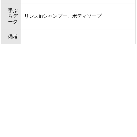
手ぶ
らデ
リンスinシャンプー、ボディソープ
ータ
備考