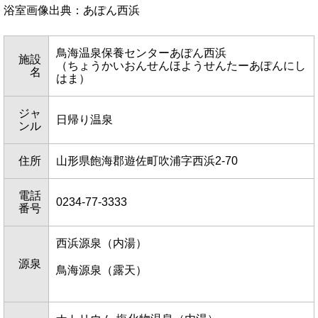
浴室画像出典：あぽん西浜
鳥海温泉保養センターあぽん西浜
施設
（ちょうかいおんせんほようせんたーあぽんにし
名
はま）
ジャ
日帰り温泉
ンル
住所
山形県飽海郡遊佐町吹浦字西浜2-70
電話
0234-77-3333
番号
西浜源泉（内湯）
源泉
鳥海源泉（露天）