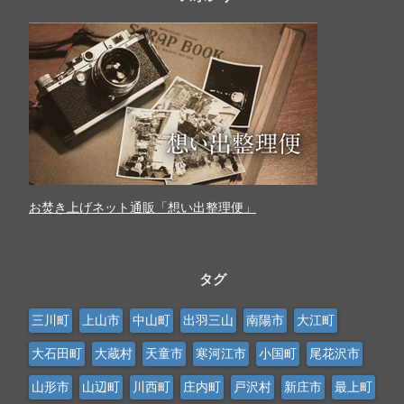
お焚き上げネット通販「想い出整理便」
タグ
三川町
上山市
中山町
出羽三山
南陽市
大江町
大石田町
大蔵村
天童市
寒河江市
小国町
尾花沢市
山形市
山辺町
川西町
庄内町
戸沢村
新庄市
最上町