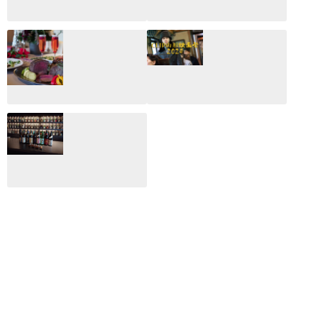
CLIP山形映画祭
CLIP山形映画祭
2026：映画館派の
2025：ほぼこれく
編集長が読む2025
らいしか更新して
年の映画ざっくり
いない変なブログ
総監
2025.03.03
2026.02.27
月のホテル☆4日
CLIP山形映画祭
間限定！クリスマ
2024：毎年恒例だ
スディナーブッフ
けど反応が薄い勝
ェ開催☆
手に映画祭
2024.12.02
2024.03.08
ALL DAY DINING
月のみち：月のホ
テル直営レストラ
ン
2024.02.17