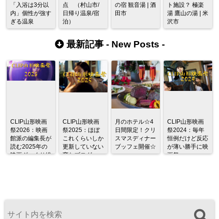
「入浴は3分以
点 （村山市/
の宿 観音湯 | 酒
ト施設？ 極楽
内」個性が強す
日帰り温泉/宿
田市
湯 鷹山の湯 | 米
ぎる温泉
泊）
沢市
最新記事 -
New Posts
-
CLIP山形映画
CLIP山形映画
月のホテル☆4
CLIP山形映画
祭2026：映画
祭2025：ほぼ
日間限定！クリ
祭2024：毎年
館派の編集長が
これくらいしか
スマスディナー
恒例だけど反応
読む2025年の
更新していない
ブッフェ開催☆
が薄い勝手に映
映画ざっくり総
変なブログ
画祭
監