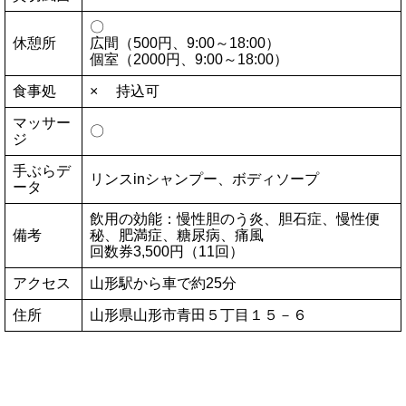
〇
休憩所
広間（500円、9:00～18:00）
個室（2000円、9:00～18:00）
食事処
× 持込可
マッサー
〇
ジ
手ぶらデ
リンスinシャンプー、ボディソープ
ータ
飲用の効能：慢性胆のう炎、胆石症、慢性便
備考
秘、肥満症、糖尿病、痛風
回数券3,500円（11回）
アクセス
山形駅から車で約25分
住所
山形県山形市青田５丁目１５－６