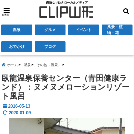
痛快なりゆきローカルメディア
menu
風景・植
温泉
グルメ
イベント
物・花
おでかけ
ブログ
ホーム
温泉
その他（温泉）
臥龍温泉保養センター（青田健康ラ
ンド）：ヌメヌメローションリゾー
ト風呂
2016-05-13
2020-01-09