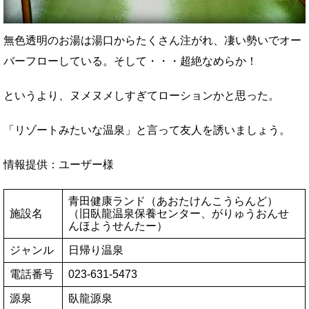
無色透明のお湯は湯口からたくさん注がれ、凄い勢いでオー
バーフローしている。そして・・・超絶なめらか！
というより、ヌメヌメしすぎてローションかと思った。
「リゾートみたいな温泉」と言って友人を誘いましょう。
情報提供：ユーザー様
青田健康ランド（あおたけんこうらんど）
施設名
（旧臥龍温泉保養センター、がりゅうおんせ
んほようせんたー）
ジャンル
日帰り温泉
電話番号
023-631-5473
源泉
臥龍源泉