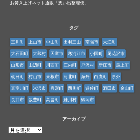
お焚き上げネット通販「想い出整理便」
タグ
三川町
上山市
中山町
出羽三山
南陽市
大江町
大石田町
大蔵村
天童市
寒河江市
小国町
尾花沢市
山形市
山辺町
川西町
庄内町
戸沢村
新庄市
最上町
朝日町
村山市
東根市
河北町
海外
白鷹町
県外
真室川町
米沢市
舟形町
西川町
遊佐町
酒田市
金山町
長井市
飯豊町
高畠町
鮭川村
鶴岡市
アーカイブ
ア
ー