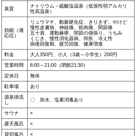
ナトリウム－硫酸塩温泉（低張性弱アルカリ
泉質
性高温泉）
リュウマチ、動脈硬化症、きりきず、やけど
慢性皮膚病、神経痛、筋肉痛、関節痛
効能（適
五十肩、運動麻痺、関節の側張り、うちみ
応症）
くじき、慢性消化器病、痔疾、冷え性
病後回復期、疲労回復、健康増進
料金
大人350円、小人（3歳～小学生）200円
営業時間
6:00～21:00（閉館21:30）
定休日
無休
駐車場
あり
源泉掛流
〇 加水、塩素消毒あり
し
サウナ
×
露天風呂
×
貸切風呂
×