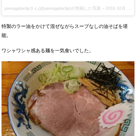
yamagataclipさん(@yamagataclip)が投稿した写真 –
2016 10月 28 5:37午前 PDT
特製のラー油をかけて混ぜながらスープなしの油そばを堪
能。
ワシャワシャ感ある麺を一気食いでした。