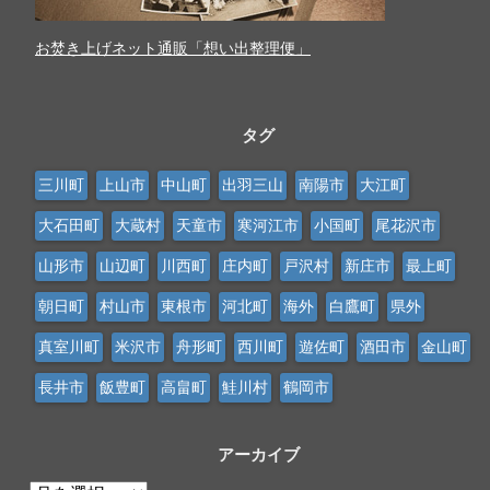
お焚き上げネット通販「想い出整理便」
タグ
三川町
上山市
中山町
出羽三山
南陽市
大江町
大石田町
大蔵村
天童市
寒河江市
小国町
尾花沢市
山形市
山辺町
川西町
庄内町
戸沢村
新庄市
最上町
朝日町
村山市
東根市
河北町
海外
白鷹町
県外
真室川町
米沢市
舟形町
西川町
遊佐町
酒田市
金山町
長井市
飯豊町
高畠町
鮭川村
鶴岡市
アーカイブ