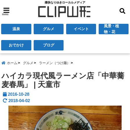
痛快なりゆきローカルメディア
menu
風景・植
温泉
グルメ
イベント
物・花
おでかけ
ブログ
ホーム
グルメ
ラーメン（つけ麺）
ハイカラ現代風ラーメン店「中華蕎
麦春馬」 | 天童市
2016-10-28
2018-04-02