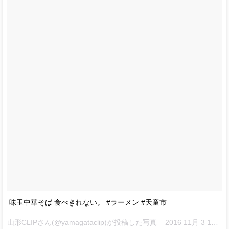
味玉中華そば 食べきれない。 #ラーメン #天童市
山形CLIPさん(@yamagataclip)が投稿した写真 –
2016 11月 3 10:16午後 PDT