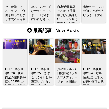
セノ食堂：あっ
めんこいや：暇
自家製麺 鶏冠 -
米沢ラーメンの
さりランチで何
なサラリーマン
とさか-：手間
始祖？そばの店
度も通ってしま
よ、13時過ぎ
暇かけた美味し
ひらま | 米沢市
う牛煮込み定食
に訪れなさい。
いラーメン店は
殿堂入り候補
最新記事 -
New Posts
-
CLIP山形映画
CLIP山形映画
月のホテル☆4
CLIP山形映画
祭2026：映画
祭2025：ほぼ
日間限定！クリ
祭2024：毎年
館派の編集長が
これくらいしか
スマスディナー
恒例だけど反応
読む2025年の
更新していない
ブッフェ開催☆
が薄い勝手に映
映画ざっくり総
変なブログ
画祭
監