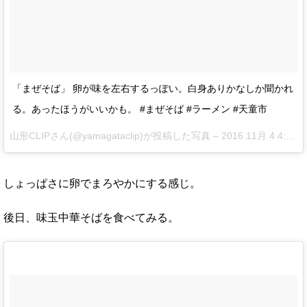
「まぜそば」 卵が味を左右するっぽい。白身ありかなしか聞かれ
る。あったほうがいいかも。 #まぜそば #ラーメン #天童市
山形CLIPさん(@yamagataclip)が投稿した写真 –
2016 11月 4 4:39午前 PDT
しょっぱさに卵でまろやかにする感じ。
後日、味玉中華そばを食べてみる。