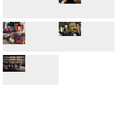
CLIP山形映画祭
CLIP山形映画祭
2026：映画館派の
2025：ほぼこれく
編集長が読む2025
らいしか更新して
年の映画ざっくり
いない変なブログ
総監
2025.03.03
2026.02.27
月のホテル☆4日
CLIP山形映画祭
間限定！クリスマ
2024：毎年恒例だ
スディナーブッフ
けど反応が薄い勝
ェ開催☆
手に映画祭
2024.12.02
2024.03.08
ALL DAY DINING
月のみち：月のホ
テル直営レストラ
ン
2024.02.17