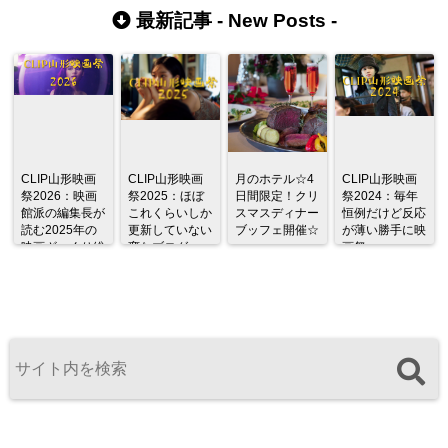
よう
最新記事 -
New Posts
-
CLIP山形映画
CLIP山形映画
月のホテル☆4
CLIP山形映画
祭2026：映画
祭2025：ほぼ
日間限定！クリ
祭2024：毎年
館派の編集長が
これくらいしか
スマスディナー
恒例だけど反応
読む2025年の
更新していない
ブッフェ開催☆
が薄い勝手に映
映画ざっくり総
変なブログ
画祭
監