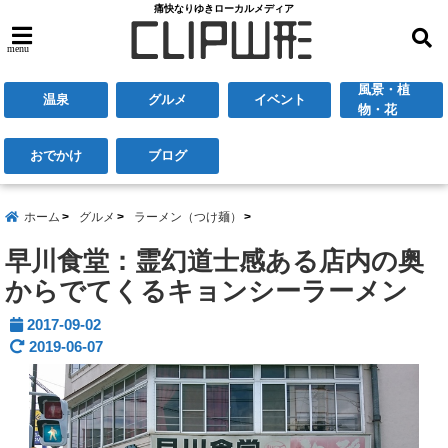
痛快なりゆきローカルメディア
menu
風景・植
温泉
グルメ
イベント
物・花
おでかけ
ブログ
ホーム
グルメ
ラーメン（つけ麺）
早川食堂：霊幻道士感ある店内の奥
からでてくるキョンシーラーメン
2017-09-02
2019-06-07