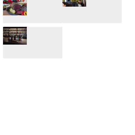
編集長が読む2025
らいしか更新して
年の映画ざっくり
いない変なブログ
総監
2025.03.03
2026.02.27
月のホテル☆4日
CLIP山形映画祭
間限定！クリスマ
2024：毎年恒例だ
スディナーブッフ
けど反応が薄い勝
ェ開催☆
手に映画祭
2024.12.02
2024.03.08
ALL DAY DINING
月のみち：月のホ
テル直営レストラ
ン
2024.02.17