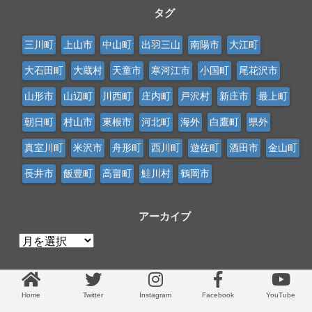
タグ
三川町
上山市
中山町
出羽三山
南陽市
大江町
大石田町
大蔵村
天童市
寒河江市
小国町
尾花沢市
山形市
山辺町
川西町
庄内町
戸沢村
新庄市
最上町
朝日町
村山市
東根市
河北町
海外
白鷹町
県外
真室川町
米沢市
舟形町
西川町
遊佐町
酒田市
金山町
長井市
飯豊町
高畠町
鮭川村
鶴岡市
アーカイブ
ア
ー
カ
イ
Home
Twitter
Instagram
Facebook
YouTube
ブ
Copyright©
CLIP山形
, 2026 All Rights Reserved.