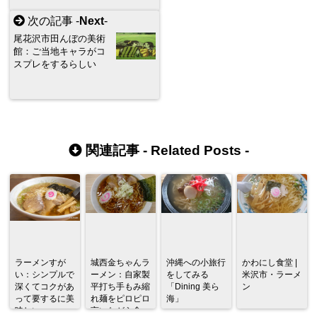
次の記事 -
Next
-
尾花沢市田んぼの美術
館：ご当地キャラがコ
スプレをするらしい
関連記事 -
Related Posts
-
ラーメンすが
城西金ちゃんラ
沖縄への小旅行
かわにし食堂 |
い：シンプルで
ーメン：自家製
をしてみる
米沢市・ラーメ
深くてコクがあ
平打ち手もみ縮
「Dining 美ら
ン
って要するに美
れ麺をピロピロ
海」
味しい
言いながら食べ