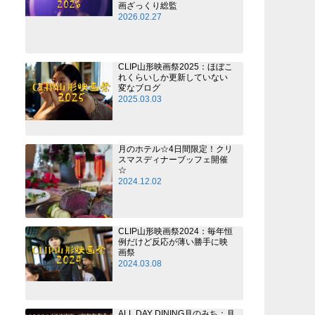
画ざっくり総監
2026.02.27
CLIP山形映画祭2025：ほぼこ
れくらいしか更新していない
変なブログ
2025.03.03
月のホテル☆4日間限定！クリ
スマスディナーブッフェ開催
☆
2024.12.02
CLIP山形映画祭2024：毎年恒
例だけど反応が薄い勝手に映
画祭
2024.03.08
ALL DAY DINING月のみち：月