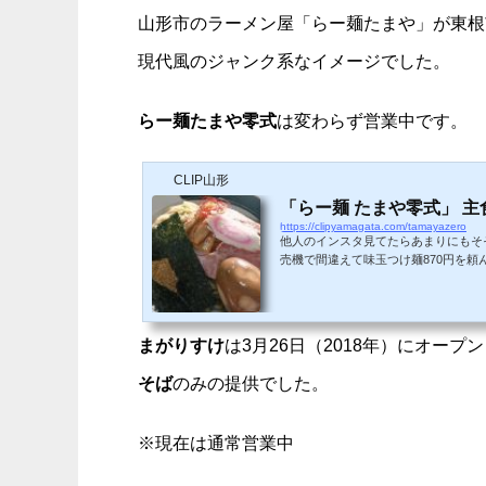
山形市のラーメン屋「らー麺たまや」が東根
現代風のジャンク系なイメージでした。
らー麺たまや零式
は変わらず営業中です。
CLIP山形
「らー麺 たまや零式」 
https://clipyamagata.com/tamayazero
他人のインスタ見てたらあまりにもそ
売機で間違えて味玉つけ麺870円を
ロリ つけ汁魚介前面押し #つけ麺 #味玉 #ラ
0午前 PST豚骨魚介を前面に推し出
麺？もうお腹いっぱい。チャーシューは
まがりすけ
は3月26日（2018年）にオー
そば
のみの提供でした。
※現在は通常営業中