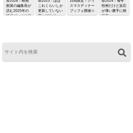
祭2026：映画
祭2025：ほぼ
日間限定！クリ
祭2024：毎年
館派の編集長が
これくらいしか
スマスディナー
恒例だけど反応
読む2025年の
更新していない
ブッフェ開催☆
が薄い勝手に映
映画ざっくり総
変なブログ
画祭
監