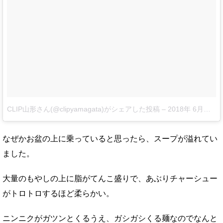
CLIP山形さん(@clipyamagata)がシェアした投稿
–
2018年 6月月1日午前7時26分PDT
なぜかお盆の上に乗っていると思ったら、スープが溢れてい
ました。
大量のもやしの上に脂がてんこ盛りで、あぶりチャーシュー
がトロトロするほど柔らかい。
ニンニクがガツンとくるうえ、ガシガシくる麺なのでなんと