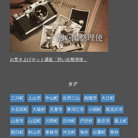
お焚き上げネット通販「想い出整理便」
タグ
三川町
上山市
中山町
出羽三山
南陽市
大江町
大石田町
大蔵村
天童市
寒河江市
小国町
尾花沢市
山形市
山辺町
川西町
庄内町
戸沢村
新庄市
最上町
朝日町
村山市
東根市
河北町
海外
白鷹町
県外