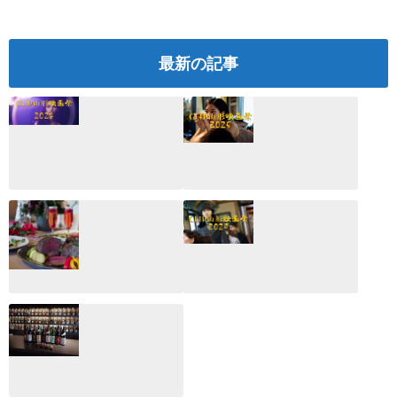
最新の記事
CLIP山形映画祭
CLIP山形映画祭
2026：映画館派の
2025：ほぼこれく
編集長が読む2025
らいしか更新して
年の映画ざっくり
いない変なブログ
総監
2025.03.03
2026.02.27
月のホテル☆4日
CLIP山形映画祭
間限定！クリスマ
2024：毎年恒例だ
スディナーブッフ
けど反応が薄い勝
ェ開催☆
手に映画祭
2024.12.02
2024.03.08