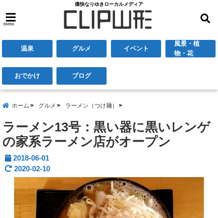
痛快なりゆきローカルメディア
menu
風景・植
温泉
グルメ
イベント
物・花
おでかけ
ブログ
ホーム
グルメ
ラーメン（つけ麺）
ラーメン13号：黒い器に黒いレンゲ
の家系ラーメン店がオープン
2018-06-01
2020-02-10