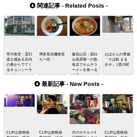
関連記事 -
Related Posts
-
早川食堂：霊幻
博多長浜麺食堂
藤花山荘：面白
おばさんの脅威
道士感ある店内
ちー坊 ：
山高原唯一の飲
「そば処 まる
の奥からでてく
食店でキムチラ
きや」 | 西川町
るキョンシーラ
ーメンを食べる
ーメン
の巻
最新記事 -
New Posts
-
CLIP山形映画
CLIP山形映画
月のホテル☆4
CLIP山形映画