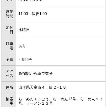
営業
11:00～深夜1:00
時間
定休
水曜日
日
駐車
あり
場
予算
～999円
アク
高擶駅から車で数分
セス
住所
山形県天童市４丁目２−１８
検索
らーめん１３ごう、らーめん13号、らーめん１３
用
号、ラーメン１３号