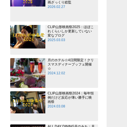
画ざっくり総監
2026.02.27
CLIP山形映画祭2025：ほぼこ
れくらいしか更新していない
変なブログ
2025.03.03
月のホテル☆4日間限定！クリ
スマスディナーブッフェ開催
☆
2024.12.02
CLIP山形映画祭2024：毎年恒
例だけど反応が薄い勝手に映
画祭
2024.03.08
ALL DAY DINING月のみち：月