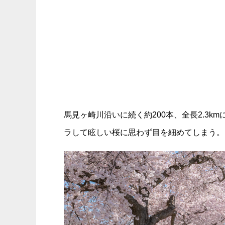
馬見ヶ崎川沿いに続く約200本、全長2.3
ラして眩しい桜に思わず目を細めてしまう。