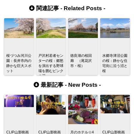
関連記事 -
Related Posts
-
桜づつみ河川公
戸沢村若者セン
徳良湖の桜回
水郷寺津沼公園
園：長井市内の
ターの桜：郷愁
廊 （尾花沢
の桜：静かな住
静かな巨大スポ
を演出する野球
市・桜）
宅街に沿う沼と
ット
場を囲むピンク
桜
の禊
最新記事 -
New Posts
-
CLIP山形映画
CLIP山形映画
月のホテル☆4
CLIP山形映画