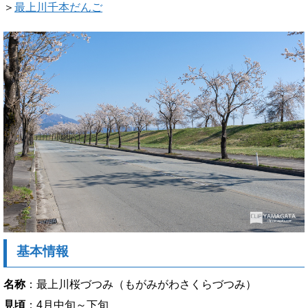
＞
最上川千本だんご
基本情報
名称
：最上川桜づつみ（もがみがわさくらづつみ）
見頃
：4月中旬～下旬