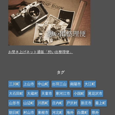
お焚き上げネット通販「想い出整理便」
タグ
三川町
上山市
中山町
出羽三山
南陽市
大江町
大石田町
大蔵村
天童市
寒河江市
小国町
尾花沢市
山形市
山辺町
川西町
庄内町
戸沢村
新庄市
最上町
朝日町
村山市
東根市
河北町
海外
白鷹町
県外