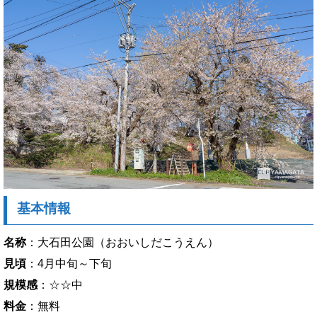
基本情報
名称
：大石田公園（おおいしだこうえん）
見頃
：4月中旬～下旬
規模感
：☆☆中
料金
：無料