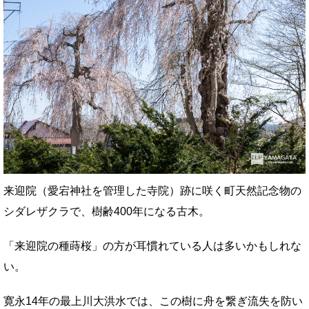
来迎院（愛宕神社を管理した寺院）跡に咲く町天然記念物の
シダレザクラで、樹齢400年になる古木。
「来迎院の種蒔桜」の方が耳慣れている人は多いかもしれな
い。
寛永14年の最上川大洪水では、この樹に舟を繋ぎ流失を防い