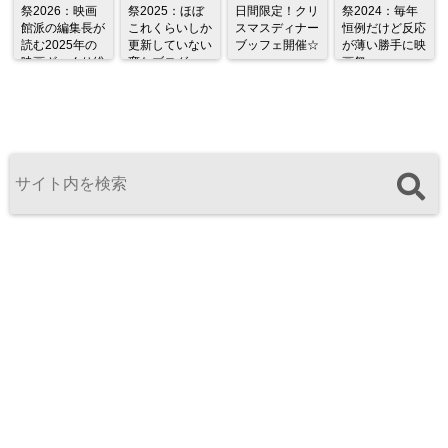
祭2026：映画
祭2025：ほぼ
日間限定！クリ
祭2024：毎年
館派の編集長が
これくらいしか
スマスディナー
恒例だけど反応
読む2025年の
更新していない
ブッフェ開催☆
が薄い勝手に映
映画ざっくり総
変なブログ
画祭
監