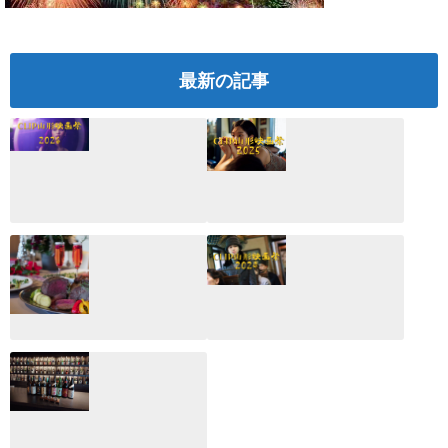
最新の記事
CLIP山形映画祭
CLIP山形映画祭
2026：映画館派の
2025：ほぼこれく
編集長が読む2025
らいしか更新して
年の映画ざっくり
いない変なブログ
総監
2025.03.03
2026.02.27
月のホテル☆4日
CLIP山形映画祭
間限定！クリスマ
2024：毎年恒例だ
スディナーブッフ
けど反応が薄い勝
ェ開催☆
手に映画祭
2024.12.02
2024.03.08