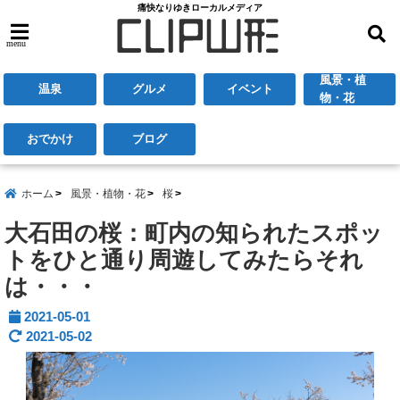
痛快なりゆきローカルメディア
menu
風景・植
温泉
グルメ
イベント
物・花
おでかけ
ブログ
ホーム
風景・植物・花
桜
大石田の桜：町内の知られたスポッ
トをひと通り周遊してみたらそれ
は・・・
2021-05-01
2021-05-02