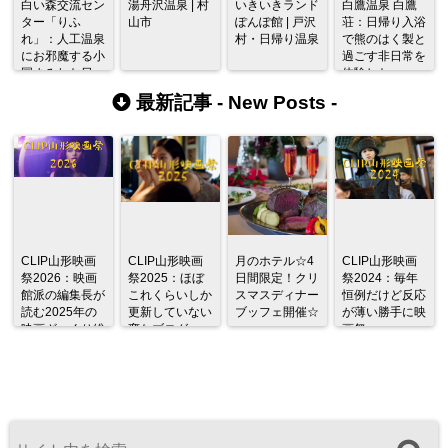
白い森交流セン
湯舟沢温泉 | 村
いきいきランド
白鷹温泉 白鷹
ター「りふ
山市
ぽんぽ館 | 戸沢
荘：日帰り入浴
れ」：人工温泉
村・日帰り温泉
で熊のはく製と
にお邪魔する小
過ごす非日常を
国まみれな日
体験した
最新記事 -
New Posts
-
CLIP山形映画
CLIP山形映画
月のホテル☆4
CLIP山形映画
祭2026：映画
祭2025：ほぼ
日間限定！クリ
祭2024：毎年
館派の編集長が
これくらいしか
スマスディナー
恒例だけど反応
読む2025年の
更新していない
ブッフェ開催☆
が薄い勝手に映
映画ざっくり総
変なブログ
画祭
監