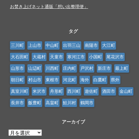
お焚き上げネット通販「想い出整理便」
タグ
三川町
上山市
中山町
出羽三山
南陽市
大江町
大石田町
大蔵村
天童市
寒河江市
小国町
尾花沢市
山形市
山辺町
川西町
庄内町
戸沢村
新庄市
最上町
朝日町
村山市
東根市
河北町
海外
白鷹町
県外
真室川町
米沢市
舟形町
西川町
遊佐町
酒田市
金山町
長井市
飯豊町
高畠町
鮭川村
鶴岡市
アーカイブ
ア
ー