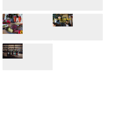
CLIP山形映画祭
CLIP山形映画祭
2026：映画館派の
2025：ほぼこれく
編集長が読む2025
らいしか更新して
年の映画ざっくり
いない変なブログ
総監
2025.03.03
2026.02.27
月のホテル☆4日
CLIP山形映画祭
間限定！クリスマ
2024：毎年恒例だ
スディナーブッフ
けど反応が薄い勝
ェ開催☆
手に映画祭
2024.12.02
2024.03.08
ALL DAY DINING
月のみち：月のホ
テル直営レストラ
ン
2024.02.17