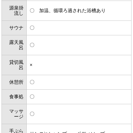
源泉掛
〇 加温、循環ろ過された浴槽あり
流し
サウナ
〇
露天風
〇
呂
貸切風
×
呂
休憩所
〇
食事処
〇
マッサ
〇
ージ
手ぶら