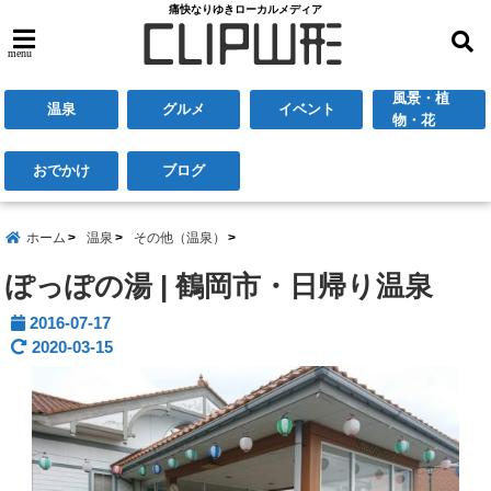
痛快なりゆきローカルメディア
menu
風景・植
温泉
グルメ
イベント
物・花
おでかけ
ブログ
ホーム
温泉
その他（温泉）
ぽっぽの湯 | 鶴岡市・日帰り温泉
2016-07-17
2020-03-15