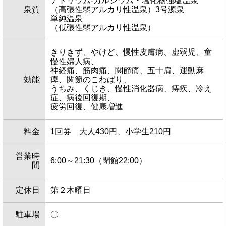
ナトリウム-カルシウム・塩化物強塩温泉
泉質
（高張性弱アルカリ性温泉）3号源泉
単純温泉
（低張性弱アルカリ性温泉）
きりきず、やけど、慢性皮膚病、虚弱児、童
慢性婦人病、
神経痛、筋肉痛、関節痛、五十肩、運動麻
効能
痺、関節のこわばり、
うちみ、くじき、慢性消化器病、痔疾、冷え
症、病後回復期、
疲労回復、健康増進
料金
1回券 大人430円、小学生210円
営業時
6:00～21:30（閉館22:00）
間
定休日
第２木曜日
駐車場
〇