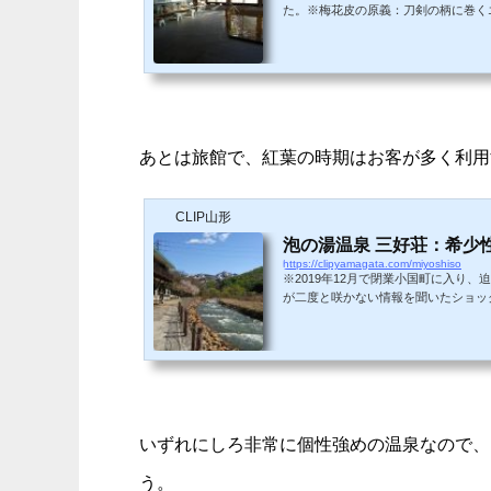
た。※梅花皮の原義：刀剣の柄に巻く
いる。山形市内からは100㎞の道の
ぎて圧倒され、5月なのにまだ雪が残
める。雄大な飯豊連峰と玉川のせせらぎに
あとは旅館で、紅葉の時期はお客が多く利用
CLIP山形
泡の湯温泉 三好荘：希少
https://clipyamagata.com/miyoshiso
※2019年12月で閉業小国町に入り
が二度と咲かない情報を聞いたショッ
泉 三好荘」に立ち寄りました。※実
だろうとワクワクしてきます。そした
一本桜の件は帳消しになるほど。中にお
いずれにしろ非常に個性強めの温泉なので、
う。