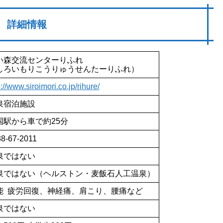
詳細情報
い森交流センターりふれ
しろいもりこうりゅうせんたーりふれ）
p://www.siroimori.co.jp/rihure/
泉宿泊施設
国駅から車で約25分
8-67-2011
泉ではない
泉ではない（ヘルストン・麦飯石人工温泉）
能 疲労回復、神経痛、肩こり、腰痛など
泉ではない