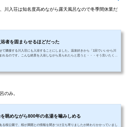
、川入荘は知名度高めながら露天風呂なので冬季間休業だ
入浴者を固まらせるほどだった
せて隣接する川入荘にも入浴することにしました。温泉好きから「1回でいいから川
まれるのです。こんな絶景を入浴しながら見られたらと思うと・・・そう言いたくも
荘には大きな窓のある内湯はあるものの、露天風呂はありませんでした。川入荘には露
呂に向かいます。前置きが長かった入り口から中に入ると、公共感ある雰囲気が漂っ
「おぐに白い森株式会社...
呂のみ。
を眺めながら800年の名湯を噛みしめる
ある桜公園で、桜が満開との情報を聞きつけ立ち寄りましたが終わりかかっていまし