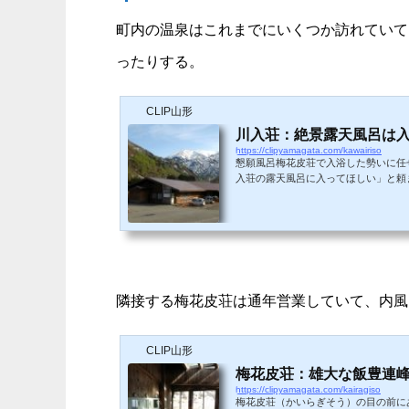
町内の温泉はこれまでにいくつか訪れていて
ったりする。
CLIP山形
川入荘：絶景露天風呂は
https://clipyamagata.com/kawairiso
懇願風呂梅花皮荘で入浴した勢いに任
入荘の露天風呂に入ってほしい」と頼
なるか。 梅花皮荘裏から撮影梅花皮
天と内湯のふたつあり、まずは露天風
て、調べると運営会社は第3セクターの
隣接する梅花皮荘は通年営業していて、内風
CLIP山形
梅花皮荘：雄大な飯豊連峰
https://clipyamagata.com/kairagiso
梅花皮荘（かいらぎそう）の目の前に