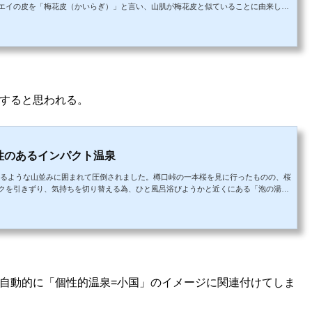
エイの皮を「梅花皮（かいらぎ）」と言い、山肌が梅花皮と似ていることに由来して
りを2時間以上かけて到着します。小国については何度も語った通り、景観が素晴らしす
ります。宣伝文章がありました。新緑、紅葉等、四季折々の美しい自然を間近に楽し
抱かれ、800年の名湯を...
すると思われる。
性のあるインパクト温泉
、迫るような山並みに囲まれて圧倒されました。樽口峠の一本桜を見に行ったものの、桜
クを引きずり、気持ちを切り替える為、ひと風呂浴びようかと近くにある「泡の湯温
は咲いたそうです。こちらの旅館前の風景がすばらしく、きっと浴室からも眺められる
ら旅館付近で桜が満開ではありませんか。旅館前に広がる景観とこの桜で、樽口峠の
邪魔して、日帰りの入浴...
自動的に「個性的温泉=小国」のイメージに関連付けてしま