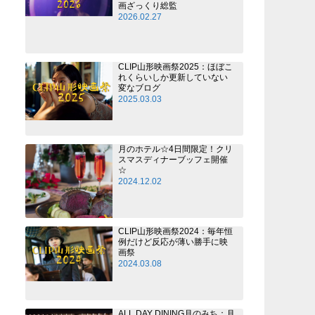
画ざっくり総監
2026.02.27
CLIP山形映画祭2025：ほぼこ
れくらいしか更新していない
変なブログ
2025.03.03
月のホテル☆4日間限定！クリ
スマスディナーブッフェ開催
☆
2024.12.02
CLIP山形映画祭2024：毎年恒
例だけど反応が薄い勝手に映
画祭
2024.03.08
ALL DAY DINING月のみち：月