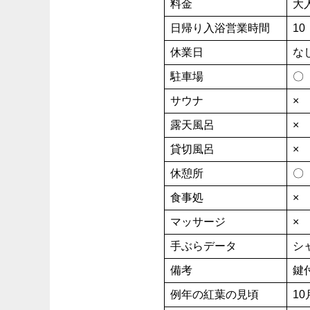
料金
大人
日帰り入浴営業時間
10
休業日
な
駐車場
〇
サウナ
×
露天風呂
×
貸切風呂
×
休憩所
〇 
食事処
×
マッサージ
×
手ぶらデータ
シ
備考
鍵
例年の紅葉の見頃
1