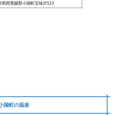
形県西置賜郡小国町五味沢513
小国町の温泉