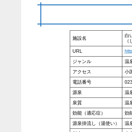
白
施設名
（
URL
htt
ジャンル
温
アクセス
小
電話番号
023
源泉
温
泉質
温
効能（適応症）
効
源泉掛流し（湯使い）
温