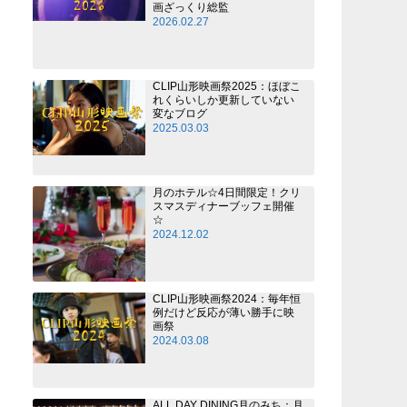
画ざっくり総監
2026.02.27
CLIP山形映画祭2025：ほぼこ
れくらいしか更新していない
変なブログ
2025.03.03
月のホテル☆4日間限定！クリ
スマスディナーブッフェ開催
☆
2024.12.02
CLIP山形映画祭2024：毎年恒
例だけど反応が薄い勝手に映
画祭
2024.03.08
ALL DAY DINING月のみち：月