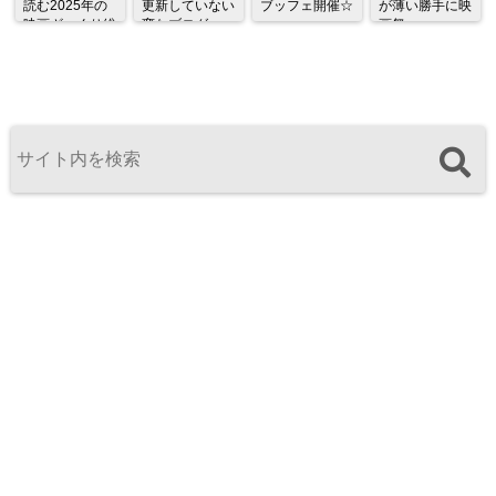
読む2025年の
更新していない
ブッフェ開催☆
が薄い勝手に映
映画ざっくり総
変なブログ
画祭
監