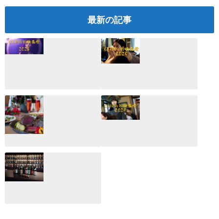
最新の記事
CLIP山形映画祭
CLIP山形映画祭
2026：映画館派の
2025：ほぼこれく
編集長が読む2025
らいしか更新して
年の映画ざっくり
いない変なブログ
総監
2025.03.03
2026.02.27
月のホテル☆4日
CLIP山形映画祭
間限定！クリスマ
2024：毎年恒例だ
スディナーブッフ
けど反応が薄い勝
ェ開催☆
手に映画祭
2024.12.02
2024.03.08
ALL DAY DINING
月のみち：月のホ