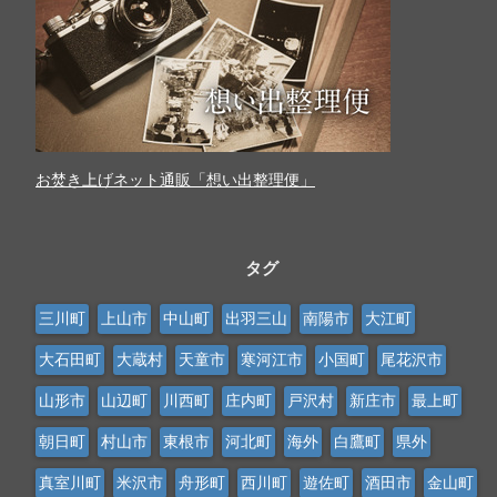
お焚き上げネット通販「想い出整理便」
タグ
三川町
上山市
中山町
出羽三山
南陽市
大江町
大石田町
大蔵村
天童市
寒河江市
小国町
尾花沢市
山形市
山辺町
川西町
庄内町
戸沢村
新庄市
最上町
朝日町
村山市
東根市
河北町
海外
白鷹町
県外
真室川町
米沢市
舟形町
西川町
遊佐町
酒田市
金山町