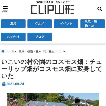
痛快なりゆきローカルメディア
menu
風景・植
温泉
グルメ
イベント
物・花
おでかけ
ブログ
ホーム
風景・植物・花
花（花まつり）
いこいの村公園のコスモス畑：チュ
ーリップ畑がコスモス畑に変身して
いた
2021-09-24