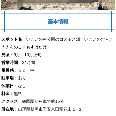
基本情報
スポット名
：いこいの村公園のコスモス畑（いこいのむらこ
うえんのこすもすはたけ）
見頃
：9月～10月上旬
営業時間
：24時間
規模感
：☆☆ 中
駐車場
：あり
休業日
：なし
料金
：無料
アクセス
：鶴岡駅から車で約15分
所在地
：山形県鶴岡市千安京田龍花山１−１