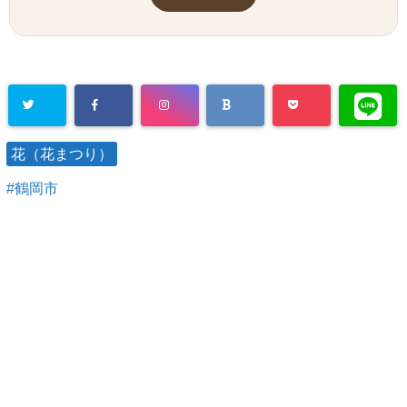
花（花まつり）
鶴岡市