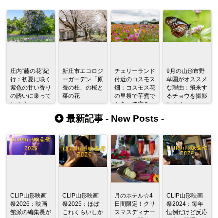
庄内“藤の花”紀
新庄市エコロジ
チェリーランド
9月の山形市野
行：初夏に咲く
ーガーデン「原
付近のコスモス
草園がオススメ
紫色の甘い香り
蚕の杜」の桜と
畑：コスモス花
な理由：飛来す
の誘いに乗って
菜の花
の里祭で芋煮で
るチョウを撮影
しまう
も食って寝ろ
しよう
最新記事 -
New Posts
-
CLIP山形映画
CLIP山形映画
月のホテル☆4
CLIP山形映画
祭2026：映画
祭2025：ほぼ
日間限定！クリ
祭2024：毎年
館派の編集長が
これくらいしか
スマスディナー
恒例だけど反応