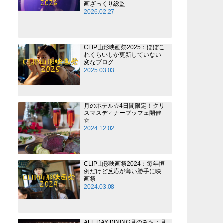
画ざっくり総監
2026.02.27
CLIP山形映画祭2025：ほぼこ
れくらいしか更新していない
変なブログ
2025.03.03
月のホテル☆4日間限定！クリ
スマスディナーブッフェ開催
☆
2024.12.02
CLIP山形映画祭2024：毎年恒
例だけど反応が薄い勝手に映
画祭
2024.03.08
ALL DAY DINING月のみち：月