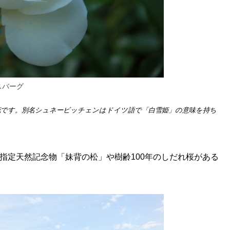
スバーグ
花です。別名シュネービッチェンはドイツ語で「白雪姫」の意味を持ち
指定天然記念物「妹背の松」や樹齢100年のしだれ桜がある