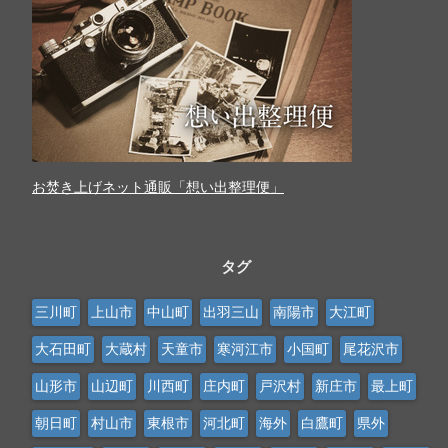
お焚き上げネット通販「想い出整理便」
タグ
三川町
上山市
中山町
出羽三山
南陽市
大江町
大石田町
大蔵村
天童市
寒河江市
小国町
尾花沢市
山形市
山辺町
川西町
庄内町
戸沢村
新庄市
最上町
朝日町
村山市
東根市
河北町
海外
白鷹町
県外