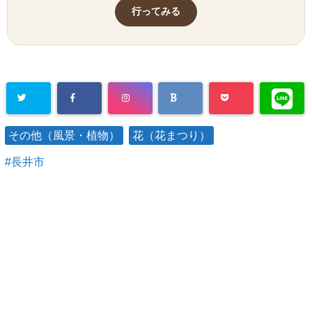
行ってみる
その他（風景・植物）
花（花まつり）
長井市