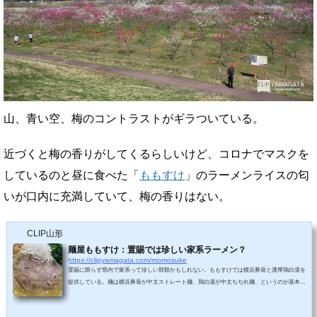
山、青い空、梅のコントラストがギラついている。
近づくと梅の香りがしてくるらしいけど、コロナでマスクを
しているのと昼に食べた「
ももすけ
」のラーメンライスの匂
いが口内に充満していて、梅の香りはない。
CLIP山形
麺屋ももすけ：置賜では珍しい家系ラーメン？
https://clipyamagata.com/momosuke
置賜に限らず県内で家系って珍しい部類かもしれない。ももすけでは横浜豚骨と濃厚鶏白湯を
提供している。麺は横浜豚骨が中太ストレート麺、鶏白湯が中太ちぢれ麺、というのが基本の
ようだが、選択もできるようになっていた。