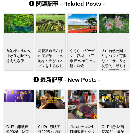
関連記事 -
Related Posts
-
丸池様：水の女
尾花沢市田んぼ
やくらいガーデ
大山自然公園ユ
神が住む時空を
の美術館：ご当
ン（宮城）：三
リまつり：可憐
超えた場所
地キャラがコス
季折々の眩い絨
なヒメサユリが
プレをするらし
毯に悶絶
刹那的に感じる
い
時、花言葉を思
い出す
最新記事 -
New Posts
-
CLIP山形映画
CLIP山形映画
月のホテル☆4
CLIP山形映画
祭2026：映画
祭2025：ほぼ
日間限定！クリ
祭2024：毎年