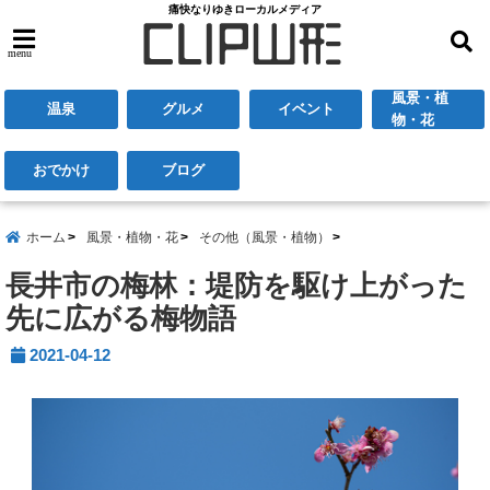
痛快なりゆきローカルメディア
menu
風景・植
温泉
グルメ
イベント
物・花
おでかけ
ブログ
ホーム
風景・植物・花
その他（風景・植物）
長井市の梅林：堤防を駆け上がった
先に広がる梅物語
2021-04-12