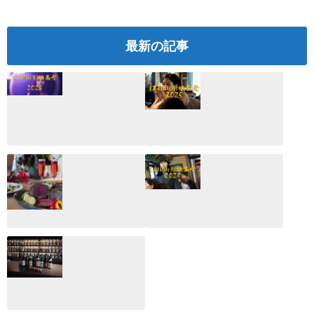
最新の記事
CLIP山形映画祭
CLIP山形映画祭
2026：映画館派の
2025：ほぼこれく
編集長が読む2025
らいしか更新して
年の映画ざっくり
いない変なブログ
総監
2025.03.03
2026.02.27
月のホテル☆4日
CLIP山形映画祭
間限定！クリスマ
2024：毎年恒例だ
スディナーブッフ
けど反応が薄い勝
ェ開催☆
手に映画祭
2024.12.02
2024.03.08