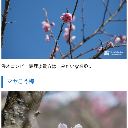
漫才コンビ「馬鹿よ貴方は」みたいな名称…
マヤこう梅