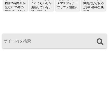
館派の編集長が
これくらいしか
スマスディナー
恒例だけど反応
読む2025年の
更新していない
ブッフェ開催☆
が薄い勝手に映
映画ざっくり総
変なブログ
画祭
監