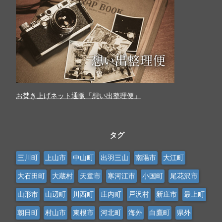
お焚き上げネット通販「想い出整理便」
タグ
三川町
上山市
中山町
出羽三山
南陽市
大江町
大石田町
大蔵村
天童市
寒河江市
小国町
尾花沢市
山形市
山辺町
川西町
庄内町
戸沢村
新庄市
最上町
朝日町
村山市
東根市
河北町
海外
白鷹町
県外