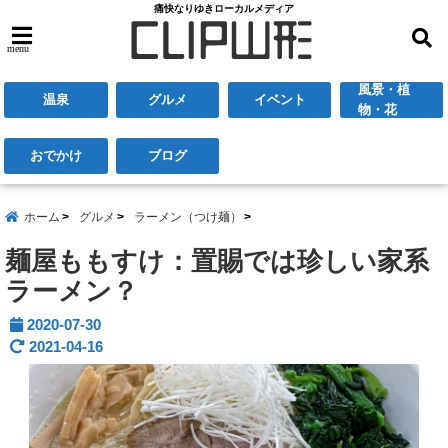
痛快なりゆきローカルメディア
menu
風景・植
温泉
グルメ
イベント
物・花
おでかけ
ブログ
ホーム
グルメ
ラーメン（つけ麺）
麺屋ももすけ：置賜では珍しい家系
ラーメン？
2020-07-30
2021-04-16