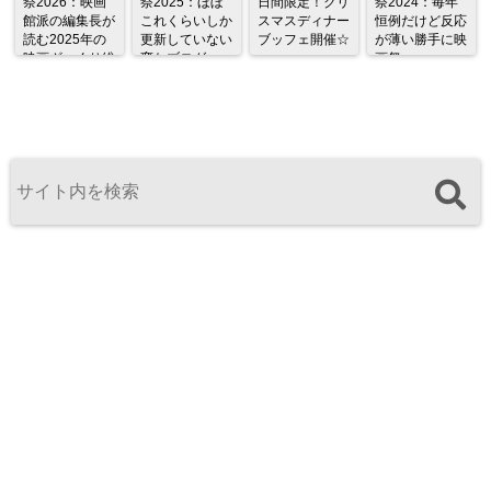
祭2026：映画
祭2025：ほぼ
日間限定！クリ
祭2024：毎年
館派の編集長が
これくらいしか
スマスディナー
恒例だけど反応
読む2025年の
更新していない
ブッフェ開催☆
が薄い勝手に映
映画ざっくり総
変なブログ
画祭
監