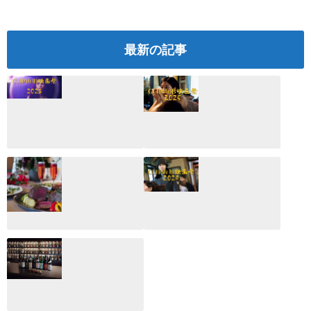
最新の記事
CLIP山形映画祭
CLIP山形映画祭
2026：映画館派の
2025：ほぼこれく
編集長が読む2025
らいしか更新して
年の映画ざっくり
いない変なブログ
総監
2025.03.03
2026.02.27
月のホテル☆4日
CLIP山形映画祭
間限定！クリスマ
2024：毎年恒例だ
スディナーブッフ
けど反応が薄い勝
ェ開催☆
手に映画祭
2024.12.02
2024.03.08