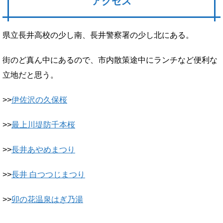
アクセス
県立長井高校の少し南、長井警察署の少し北にある。
街のど真ん中にあるので、市内散策途中にランチなど便利な
立地だと思う。
>>
伊佐沢の久保桜
>>
最上川堤防千本桜
>>
長井あやめまつり
>>
長井 白つつじまつり
>>
卯の花温泉はぎ乃湯