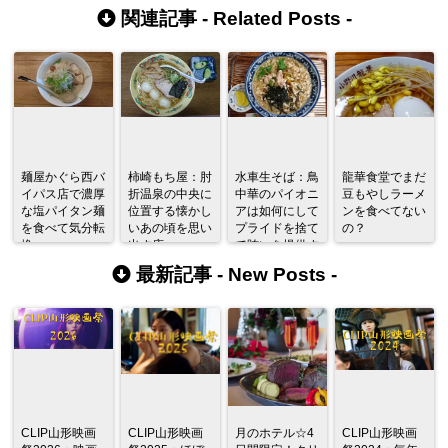
関連記事 -
Related Posts
-
麺屋かぐら西バ
柿崎もち屋：肘
水車生そば：鳥
龍華食堂でまだ
イパス店で濃厚
折温泉の中央に
中華のパイオニ
豆もやしラーメ
な塩パイタン麺
位置する懐かし
アは如何にして
ンを食べてない
を食べて気分転
いあの頃を思い
プライドを捨て
の？
換
出す店
て賄いを提供す
るようになった
最新記事 -
New Posts
-
か
CLIP山形映画
CLIP山形映画
月のホテル☆4
CLIP山形映画