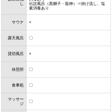
し
伝説風呂（黒獅子・龍神）⇒掛け流し、塩
素消毒あり
サウナ
×
露天風呂
〇
貸切風呂
×
休憩所
〇
食事処
〇
マッサー
〇
ジ