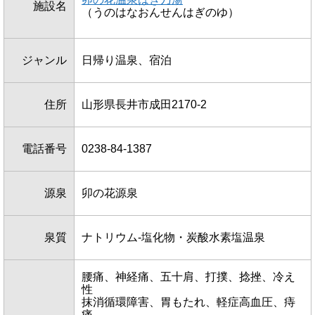
施設名
（うのはなおんせんはぎのゆ）
ジャンル
日帰り温泉、宿泊
住所
山形県長井市成田2170-2
電話番号
0238-84-1387
源泉
卯の花源泉
泉質
ナトリウム-塩化物・炭酸水素塩温泉
腰痛、神経痛、五十肩、打撲、捻挫、冷え
性
抹消循環障害、胃もたれ、軽症高血圧、痔
痛