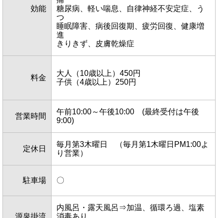
効能
糖尿病、軽い喘息、自律神経不安定症、う
つ
睡眠障害、病後回復期、疲労回復、健康増
進
きりきず、皮膚乾燥症
大人（10歳以上）450円
料金
子供（4歳以上）250円
午前10:00～午後10:00 (最終受付は午後
営業時間
9:00)
毎月第3木曜日 （毎月第1木曜日PM1:00よ
定休日
り営業）
駐車場
〇
内風呂・露天風呂⇒加温、循環ろ過、塩素
源泉掛流
消毒あり