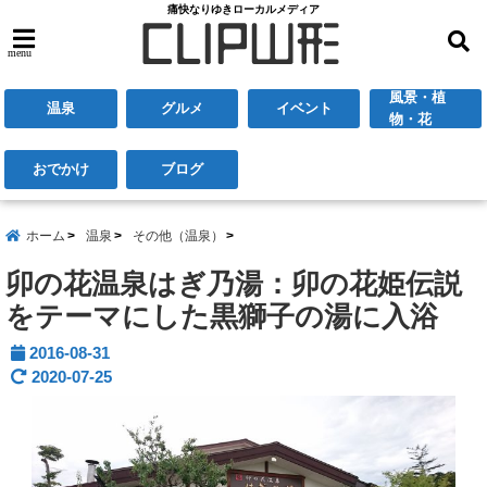
痛快なりゆきローカルメディア
menu
風景・植
温泉
グルメ
イベント
物・花
おでかけ
ブログ
ホーム
温泉
その他（温泉）
卯の花温泉はぎ乃湯：卯の花姫伝説
をテーマにした黒獅子の湯に入浴
2016-08-31
2020-07-25