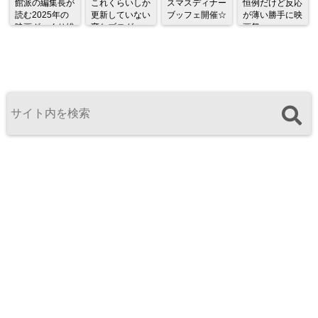
館派の編集長が
これくらいしか
スマスディナー
恒例だけど反応
読む2025年の
更新していない
ブッフェ開催☆
が薄い勝手に映
映画ざっくり総
変なブログ
画祭
監