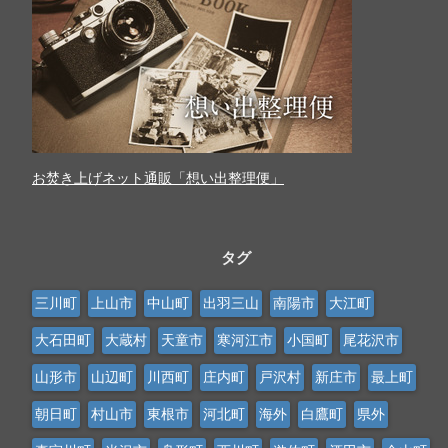
お焚き上げネット通販「想い出整理便」
タグ
三川町
上山市
中山町
出羽三山
南陽市
大江町
大石田町
大蔵村
天童市
寒河江市
小国町
尾花沢市
山形市
山辺町
川西町
庄内町
戸沢村
新庄市
最上町
朝日町
村山市
東根市
河北町
海外
白鷹町
県外