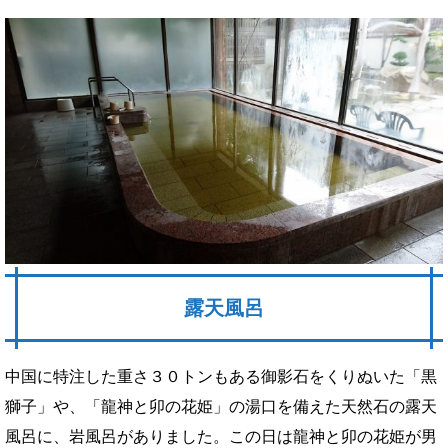
露天風呂
中国に特注した重さ３０トンもある御影石をくりぬいた「黒
獅子」や、「龍神と卯の花姫」の湯口を備えた天然石の露天
風呂に、岩風呂がありました。この日は龍神と卯の花姫が男