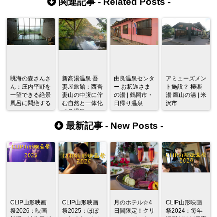
関連記事 -
Related Posts
-
眺海の森さんさ
新高湯温泉 吾
由良温泉センタ
アミューズメン
ん：庄内平野を
妻屋旅館：西吾
ー お釈迦さま
ト施設？ 極楽
一望できる絶景
妻山の中腹に佇
の湯 | 鶴岡市・
湯 鷹山の湯 | 米
風呂に悶絶する
む自然と一体化
日帰り温泉
沢市
する温泉
最新記事 -
New Posts
-
CLIP山形映画
CLIP山形映画
月のホテル☆4
CLIP山形映画
祭2026：映画
祭2025：ほぼ
日間限定！クリ
祭2024：毎年