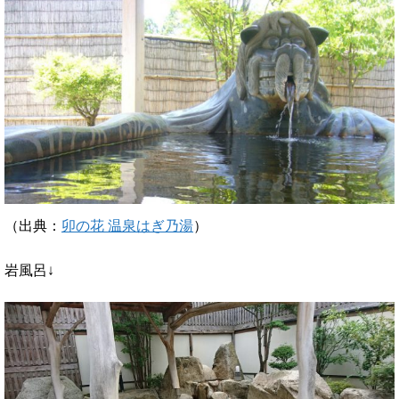
（出典：
卯の花 温泉はぎ乃湯
）
岩風呂↓