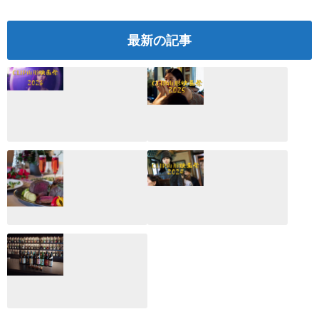
最新の記事
CLIP山形映画祭
CLIP山形映画祭
2026：映画館派の
2025：ほぼこれく
編集長が読む2025
らいしか更新して
年の映画ざっくり
いない変なブログ
総監
2025.03.03
2026.02.27
月のホテル☆4日
CLIP山形映画祭
間限定！クリスマ
2024：毎年恒例だ
スディナーブッフ
けど反応が薄い勝
ェ開催☆
手に映画祭
2024.12.02
2024.03.08
ALL DAY DINING