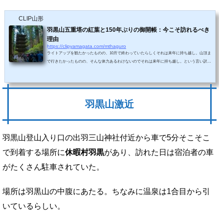
CLIP山形
羽黒山五重塔の紅葉と150年ぶりの御開帳：今こそ訪れるべき
理由
https://clipyamagata.com/mthaguro
ライトアップを観たかったものの、10月で終わっていたらしくそれは来年に持ち越し。山頂ま
で行きたかったものの、そんな体力あるわけないのでそれは来年に持ち越し。という言い訳を
しつつ、訪れたのは11月上旬で紅葉の時期、150年ぶりの五重塔御開帳があると聞いてタイミ
ングをあわせて両方見ようかというワケです。羽黒山や五重塔関連の記事はネット上に溢れる
ほどあるので、わざわざ取り上げなくてもという気はしていますが、こういうサイトを運営し
ているので掲載しないわけにもいかないかなと。文章がうまい人なら「今こそ羽黒山五...
羽黒山激近
羽黒山登山入り口の出羽三山神社付近から車で5分そこそこ
で到着する場所に
休暇村羽黒
があり、訪れた日は宿泊者の車
がたくさん駐車されていた。
場所は羽黒山の中腹にあたる。ちなみに温泉は1合目から引
いているらしい。