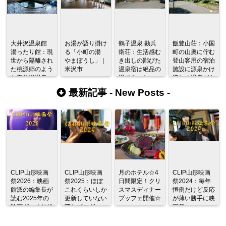
大井沢温泉館
お湯が語り掛け
鶴子温泉 勘兵
飯豊山荘：小国
湯ったり館：現
る「小町の湯
衛荘：生活感む
町の山奥に佇む
世から隔離され
やまぼうし」 |
き出しの鄙びた
登山客用の宿泊
た桃源郷のよう
米沢市
温泉宿は絶品の
施設に源泉かけ
な森林浴温泉
湯であった
流しの温泉があ
った
最新記事 -
New Posts
-
CLIP山形映画
CLIP山形映画
月のホテル☆4
CLIP山形映画
祭2026：映画
祭2025：ほぼ
日間限定！クリ
祭2024：毎年
館派の編集長が
これくらいしか
スマスディナー
恒例だけど反応
読む2025年の
更新していない
ブッフェ開催☆
が薄い勝手に映
映画ざっくり総
変なブログ
画祭
監