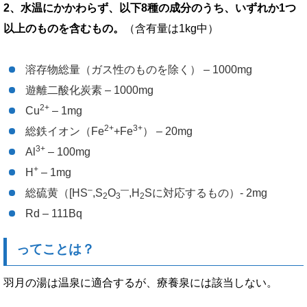
2、水温にかかわらず、以下8種の成分のうち、いずれか1つ
以上のものを含むもの。
（含有量は1kg中）
溶存物総量（ガス性のものを除く） – 1000mg
遊離二酸化炭素 – 1000mg
2+
Cu
– 1mg
2+
3+
総鉄イオン（Fe
+Fe
） – 20mg
3+
Al
– 100mg
+
H
– 1mg
–
—
総硫黄（[HS
,S
O
,H
Sに対応するもの）- 2mg
2
3
2
Rd – 111Bq
ってことは？
羽月の湯は温泉に適合するが、療養泉には該当しない。