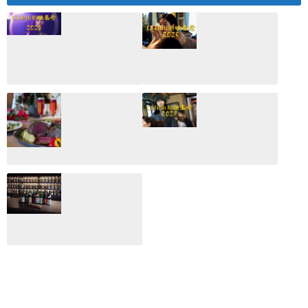
CLIP山形映画祭
CLIP山形映画祭
2026：映画館派の
2025：ほぼこれく
編集長が読む2025
らいしか更新して
年の映画ざっくり
いない変なブログ
総監
2025.03.03
2026.02.27
月のホテル☆4日
CLIP山形映画祭
間限定！クリスマ
2024：毎年恒例だ
スディナーブッフ
けど反応が薄い勝
ェ開催☆
手に映画祭
2024.12.02
2024.03.08
ALL DAY DINING
月のみち：月のホ
テル直営レストラ
ン
2024.02.17