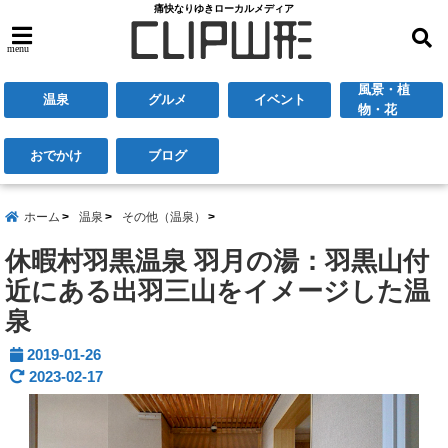
痛快なりゆきローカルメディア
menu
風景・植
温泉
グルメ
イベント
物・花
おでかけ
ブログ
ホーム
温泉
その他（温泉）
休暇村羽黒温泉 羽月の湯：羽黒山付
近にある出羽三山をイメージした温
泉
2019-01-26
2023-02-17