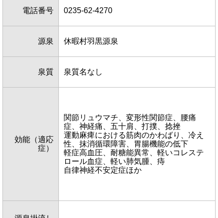
電話番号
0235-62-4270
源泉
休暇村羽黒源泉
泉質
泉質名なし
関節リュウマチ、変形性関節症、腰痛
症、神経痛、五十肩、打撲、捻挫
運動麻痺における筋肉のかわばり、冷え
効能（適応
性、抹消循環障害、胃腸機能の低下
症）
軽症高血圧、耐糖能異常、軽いコレステ
ロール血症、軽い肺気腫、痔
自律神経不安定症ほか