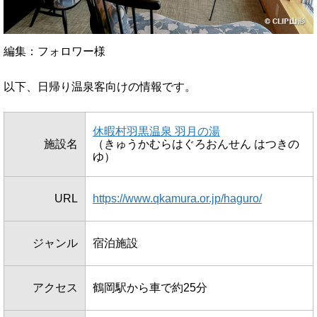
編集：フォロワー様
以下、日帰り温泉客向けの情報です。
休暇村羽黒温泉 羽月の湯
施設名
（きゅうかむらはぐろおんせん はつきの
ゆ）
URL
https://www.qkamura.or.jp/haguro/
ジャンル
宿泊施設
アクセス
鶴岡駅から車で約25分