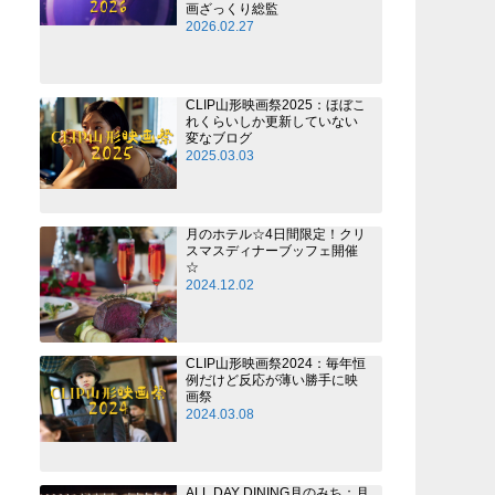
画ざっくり総監
2026.02.27
CLIP山形映画祭2025：ほぼこ
れくらいしか更新していない
変なブログ
2025.03.03
月のホテル☆4日間限定！クリ
スマスディナーブッフェ開催
☆
2024.12.02
CLIP山形映画祭2024：毎年恒
例だけど反応が薄い勝手に映
画祭
2024.03.08
ALL DAY DINING月のみち：月