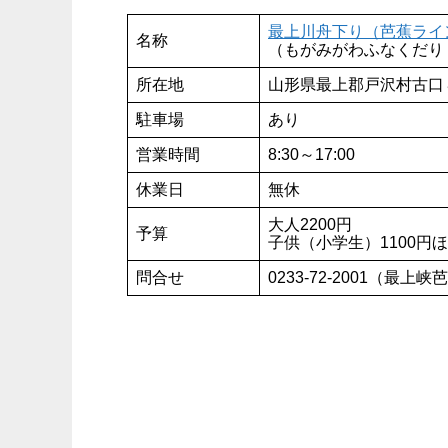
最上川舟下り（芭蕉ライ
名称
（もがみがわふなくだり
所在地
山形県最上郡戸沢村古口
駐車場
あり
営業時間
8:30～17:00
休業日
無休
大人2200円
予算
子供（小学生）1100円
問合せ
0233-72-2001（最