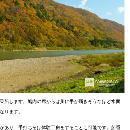
乗船します。船内の席からは川に手が届きそうなほど水面
なります。
があり、手打ちそば体験工房をすることも可能です。船番