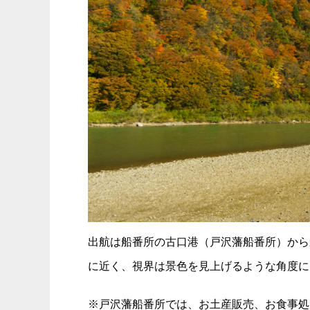
出航は船番所の古口港（戸沢藩船番所）から
に近く、視界は景色を見上げるような角度に
※戸沢藩船番所では、お土産販売、お食事処