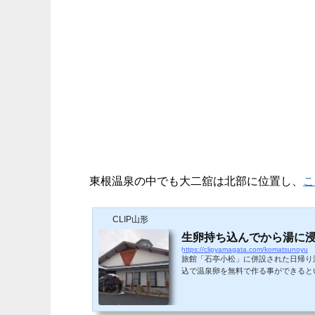
東根温泉の中でも大二舘は北部に位置し、
こ
CLIP山形
生卵持ち込んでから湯に浸
https://clipyamagata.com/komatsunoyu
旅館「石亭小松」に併設された日帰り
込で温泉卵を無料で作る事ができると
季：1時間半〜2時間程度冬季：2時
て自動販売機が並び、ロビーに人が休
と場所を共有している。 ロビーこの広