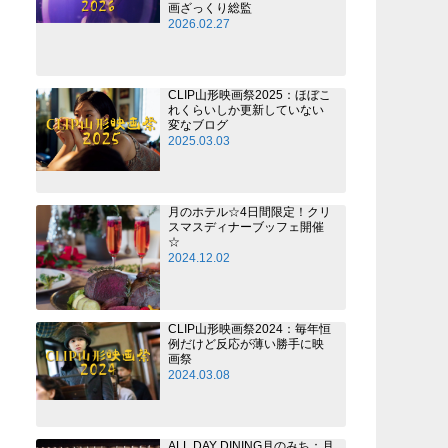
画ざっくり総監
2026.02.27
CLIP山形映画祭2025：ほぼこ
れくらいしか更新していない
変なブログ
2025.03.03
月のホテル☆4日間限定！クリ
スマスディナーブッフェ開催
☆
2024.12.02
CLIP山形映画祭2024：毎年恒
例だけど反応が薄い勝手に映
画祭
2024.03.08
ALL DAY DINING月のみち：月