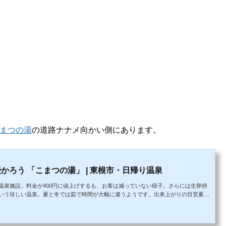
まつの湯
の道路ナナメ向かい側にあります。
かろう 「こまつの湯」 | 東根市・日帰り温泉
温泉施設。料金が400円に値上げするも、お客は減っていない様子。さらには生卵持
いう珍しい温泉。夏と冬では茹で時間が大幅に違うようです。出来上がりの目安夏
間半〜3時間程度施設の中に入ると内装は綺麗でいい感じの雰囲気。正面にテレビがあっ
憩していて、右手が受付になっている。軽食の飲食スペースがあり、休憩する人たち
さからいくと浴室はそれほ...