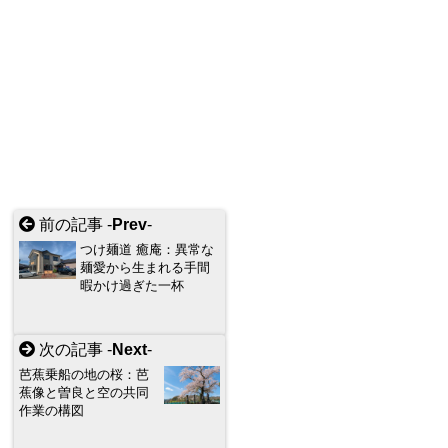
前の記事 -
Prev
-
つけ麺道 癒庵：異常な
麺愛から生まれる手間
暇かけ過ぎた一杯
次の記事 -
Next
-
芭蕉乗船の地の桜：芭
蕉像と曽良と空の共同
作業の構図