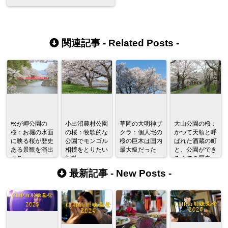
関連記事 -
Related Posts
-
松が岬公園の
小出沼農村公園
草岡の大明神ザ
大山公園の桜：
桜：お堀の水面
の桜：牧歌的な
クラ：個人宅の
かつて天領と呼
に映る桜が歴史
公園でモンゴル
桜の巨木は国内
ばれた酒蔵の町
ある景観を演出
相撲をとりたい
最大級だった
と、公園ができ
する
衝動
るまでの歴史。
最新記事 -
New Posts
-