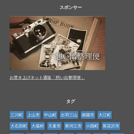
スポンサー
お焚き上げネット通販「想い出整理便」
タグ
三川町
上山市
中山町
出羽三山
南陽市
大江町
大石田町
大蔵村
天童市
寒河江市
小国町
尾花沢市