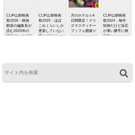
CLIP山形映画
CLIP山形映画
月のホテル☆4
CLIP山形映画
祭2026：映画
祭2025：ほぼ
日間限定！クリ
祭2024：毎年
館派の編集長が
これくらいしか
スマスディナー
恒例だけど反応
読む2025年の
更新していない
ブッフェ開催☆
が薄い勝手に映
映画ざっくり総
変なブログ
画祭
監