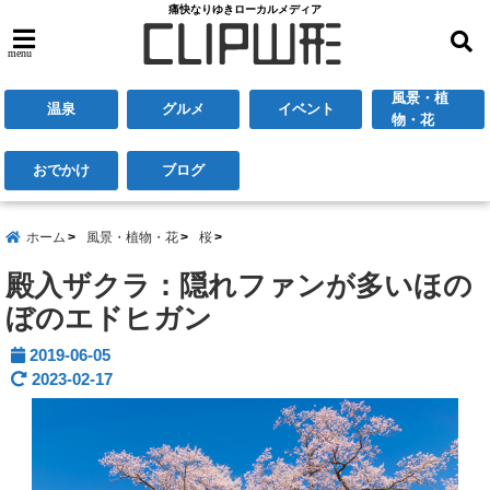
痛快なりゆきローカルメディア
menu
風景・植
温泉
グルメ
イベント
物・花
おでかけ
ブログ
ホーム
風景・植物・花
桜
殿入ザクラ：隠れファンが多いほの
ぼのエドヒガン
2019-06-05
2023-02-17