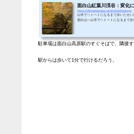
面白山紅葉川渓谷：変化
https://clipyamagata.com/omoshirokoyo
山寺でヘトヘトになるまで歩いたせい
面白山へ山寺でヘトヘトになるまで歩
急に森の中急激に景色が変わり、道路
車1台が通るのがやっとなのに片方が
いか、車が多くて何度も冷や汗をかくこ
駐車場は面白山高原駅のすぐそばで、隣接す
駅からは歩いて1分で行けるだろう。