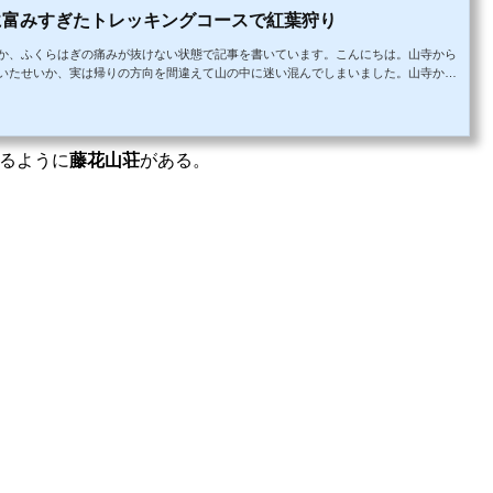
に富みすぎたトレッキングコースで紅葉狩り
か、ふくらはぎの痛みが抜けない状態で記事を書いています。こんにちは。山寺から
いたせいか、実は帰りの方向を間違えて山の中に迷い混んでしまいました。山寺から
は細くなります。途中の道標で気が付いたのは、面白山に向かっているようでした。
絶望的な崖になっていて、さらに幾度となく対向車がやってきます。紅葉の季節のせ
とに。この状況の中でた...
るように
藤花山荘
がある。