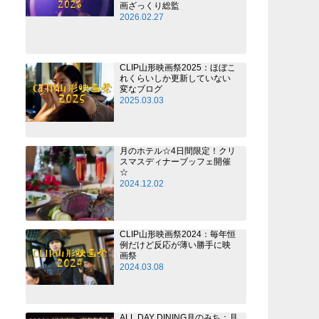
画ざっくり総監
2026.02.27
CLIP山形映画祭2025：ほぼこ
れくらいしか更新していない
変なブログ
2025.03.03
月のホテル☆4日間限定！クリ
スマスディナーブッフェ開催
☆
2024.12.02
CLIP山形映画祭2024：毎年恒
例だけど反応が薄い勝手に映
画祭
2024.03.08
ALL DAY DINING月のみち：月