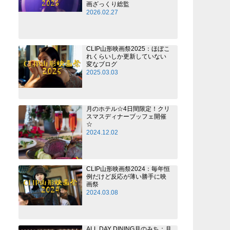
画ざっくり総監
2026.02.27
CLIP山形映画祭2025：ほぼこ
れくらいしか更新していない
変なブログ
2025.03.03
月のホテル☆4日間限定！クリ
スマスディナーブッフェ開催
☆
2024.12.02
CLIP山形映画祭2024：毎年恒
例だけど反応が薄い勝手に映
画祭
2024.03.08
ALL DAY DINING月のみち：月