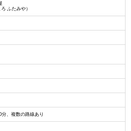
屋
ろ ふたみや）
0分、複数の路線あり