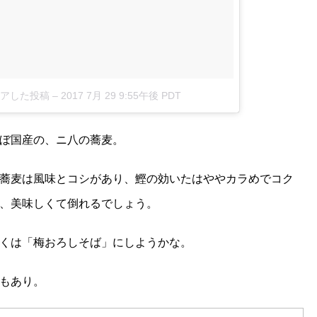
がシェアした投稿
–
2017 7月 29 9:55午後 PDT
ぼ国産の、ニ八の蕎麦。
蕎麦は風味とコシがあり、鰹の効いたはややカラめでコク
、美味しくて倒れるでしょう。
くは「梅おろしそば」にしようかな。
もあり。