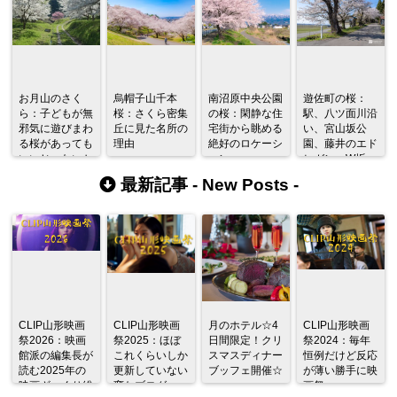
お月山のさく
烏帽子山千本
南沼原中央公園
遊佐町の桜：
ら：子どもが無
桜：さくら密集
の桜：閑静な住
駅、八ツ面川沿
邪気に遊びまわ
丘に見た名所の
宅街から眺める
い、宮山坂公
る桜があっても
理由
絶好のロケーシ
園、藤井のエド
いいじゃないか
ョン
ヒガン、W坂
最新記事 -
New Posts
-
CLIP山形映画
CLIP山形映画
月のホテル☆4
CLIP山形映画
祭2026：映画
祭2025：ほぼ
日間限定！クリ
祭2024：毎年
館派の編集長が
これくらいしか
スマスディナー
恒例だけど反応
読む2025年の
更新していない
ブッフェ開催☆
が薄い勝手に映
映画ざっくり総
変なブログ
画祭