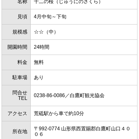
名称
十二の桜（じゅうにのさくら）
見頃
4月中旬～下旬
規模感
☆☆（中）
開園時間
24時間
料金
無料
駐車場
あり
問合せ
0238-86-0086／白鷹町観光協会
TEL
アクセス
荒砥駅から車で約10分
〒992-0774 山形県西置賜郡白鷹町山口４０
所在地
０６