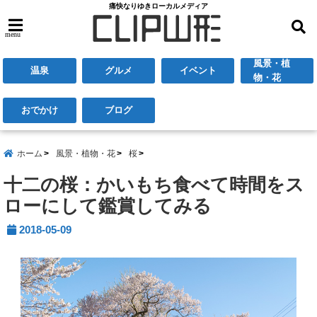
痛快なりゆきローカルメディア
menu
風景・植
温泉
グルメ
イベント
物・花
おでかけ
ブログ
ホーム
風景・植物・花
桜
十二の桜：かいもち食べて時間をス
ローにして鑑賞してみる
2018-05-09