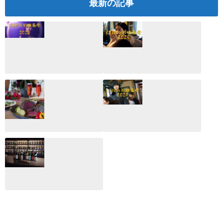
最新の記事
CLIP山形映画祭
CLIP山形映画祭
2026：映画館派の
2025：ほぼこれく
編集長が読む2025
らいしか更新して
年の映画ざっくり
いない変なブログ
総監
2025.03.03
2026.02.27
月のホテル☆4日
CLIP山形映画祭
間限定！クリスマ
2024：毎年恒例だ
スディナーブッフ
けど反応が薄い勝
ェ開催☆
手に映画祭
2024.12.02
2024.03.08
ALL DAY DINING
月のみち：月のホ
テル直営レストラ
ン