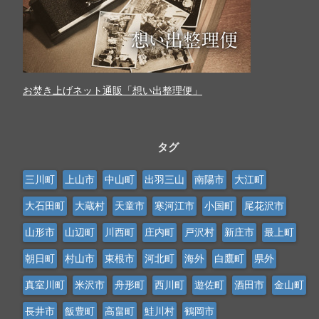
お焚き上げネット通販「想い出整理便」
タグ
三川町
上山市
中山町
出羽三山
南陽市
大江町
大石田町
大蔵村
天童市
寒河江市
小国町
尾花沢市
山形市
山辺町
川西町
庄内町
戸沢村
新庄市
最上町
朝日町
村山市
東根市
河北町
海外
白鷹町
県外
真室川町
米沢市
舟形町
西川町
遊佐町
酒田市
金山町
長井市
飯豊町
高畠町
鮭川村
鶴岡市