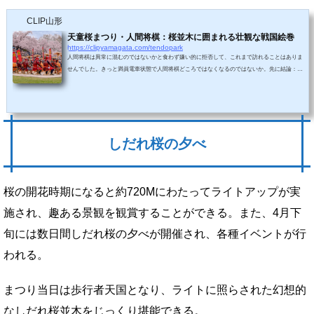
CLIP山形
天童桜まつり・人間将棋：桜並木に囲まれる壮観な戦国絵巻
https://clipyamagata.com/tendopark
人間将棋は異常に混むのではないかと食わず嫌い的に拒否して、これまで訪れることはありま
せんでした。きっと満員電車状態で人間将棋どころではなくなるのではないか。先に結論：そ
うでもない天童桜まつりとは？人間将棋は有名すぎるので県民で知らない人はいないと思われ
ますが、「天童桜まつり」は聞きなれない人もいるはず。実は人間将棋以外にもたくさんのイ
ベントがあるようでした。将棋の女王コンテスト将棋の女王（こまのじょおう）コンテストは
天童市のキャンペーンガールを決め、選ばれた2名には賞金10万円が贈られ、1年間観...
しだれ桜の夕べ
桜の開花時期になると約720Mにわたってライトアップが実
施され、趣ある景観を観賞することができる。また、4月下
旬には数日間しだれ桜の夕べが開催され、各種イベントが行
われる。
まつり当日は歩行者天国となり、ライトに照らされた幻想的
なしだれ桜並木をじっくり堪能できる。