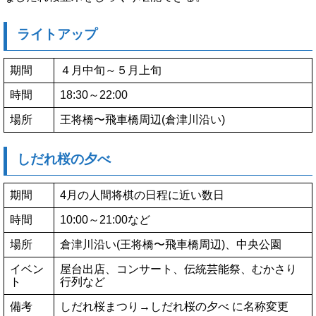
ライトアップ
期間
４月中旬～５月上旬
時間
18:30～22:00
場所
王将橋〜飛車橋周辺(倉津川沿い)
しだれ桜の夕べ
期間
4月の人間将棋の日程に近い数日
時間
10:00～21:00など
場所
倉津川沿い(王将橋〜飛車橋周辺)、中央公園
イベン
屋台出店、コンサート、伝統芸能祭、むかさり
ト
行列など
備考
しだれ桜まつり→しだれ桜の夕べ に名称変更