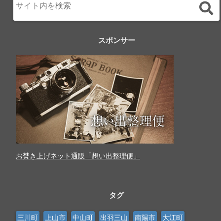
スポンサー
お焚き上げネット通販「想い出整理便」
タグ
三川町
上山市
中山町
出羽三山
南陽市
大江町