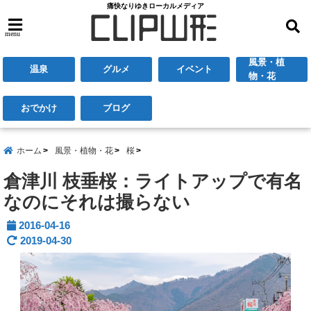
痛快なりゆきローカルメディア
menu
風景・植
温泉
グルメ
イベント
物・花
おでかけ
ブログ
ホーム
風景・植物・花
桜
倉津川 枝垂桜：ライトアップで有名
なのにそれは撮らない
2016-04-16
2019-04-30