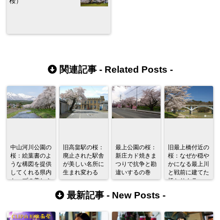
桜）
関連記事 -
Related Posts
-
中山河川公園の
旧高畠駅の桜：
最上公園の桜：
旧最上橋付近の
桜：絵葉書のよ
廃止された駅舎
新庄カド焼きま
桜：なぜか穏や
うな構図を提供
が美しい名所に
つりで抗争と勘
かになる最上川
してくれる県内
生まれ変わる
違いするの巻
と戦前に建てた
トップの美しさ
橋とサクラ
最新記事 -
New Posts
-