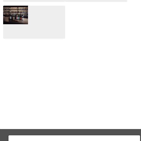
月のホテル☆4日
CLIP山形映画祭
間限定！クリスマ
2024：毎年恒例だ
スディナーブッフ
けど反応が薄い勝
ェ開催☆
手に映画祭
2024.12.02
2024.03.08
ALL DAY DINING
月のみち：月のホ
テル直営レストラ
ン
2024.02.17