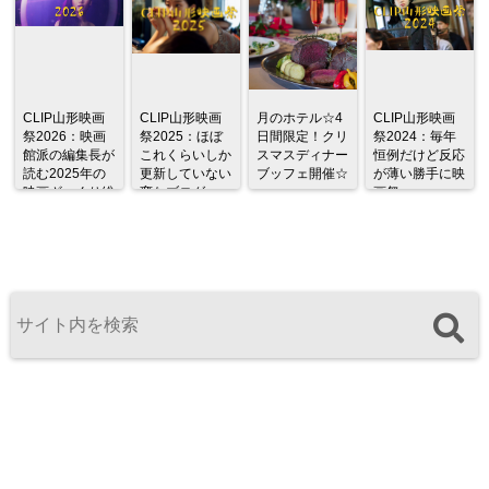
CLIP山形映画
CLIP山形映画
月のホテル☆4
CLIP山形映画
祭2026：映画
祭2025：ほぼ
日間限定！クリ
祭2024：毎年
館派の編集長が
これくらいしか
スマスディナー
恒例だけど反応
読む2025年の
更新していない
ブッフェ開催☆
が薄い勝手に映
映画ざっくり総
変なブログ
画祭
監