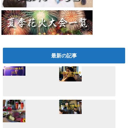
最新の記事
CLIP山形映画祭
CLIP山形映画祭
2026：映画館派の
2025：ほぼこれく
編集長が読む2025
らいしか更新して
年の映画ざっくり
いない変なブログ
総監
2025.03.03
2026.02.27