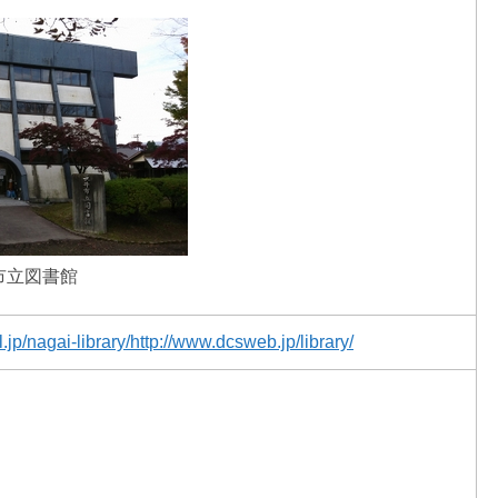
市立図書館
l.jp/nagai-library/http://www.dcsweb.jp/library/