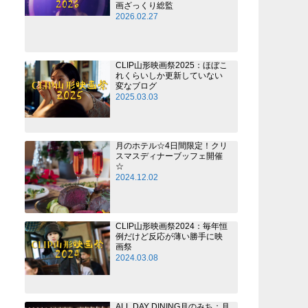
画ざっくり総監
2026.02.27
CLIP山形映画祭2025：ほぼこ
れくらいしか更新していない
変なブログ
2025.03.03
月のホテル☆4日間限定！クリ
スマスディナーブッフェ開催
☆
2024.12.02
CLIP山形映画祭2024：毎年恒
例だけど反応が薄い勝手に映
画祭
2024.03.08
ALL DAY DINING月のみち：月