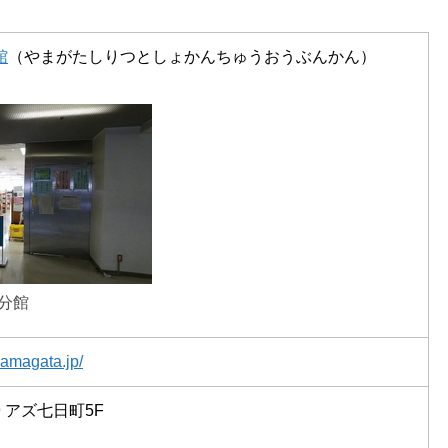
館
（やまがたしりつとしょかんちゅうおうぶんかん）
分館
.yamagata.jp/
9 アズ七日町5F