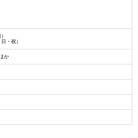
日）
土・日・祝）
ほか