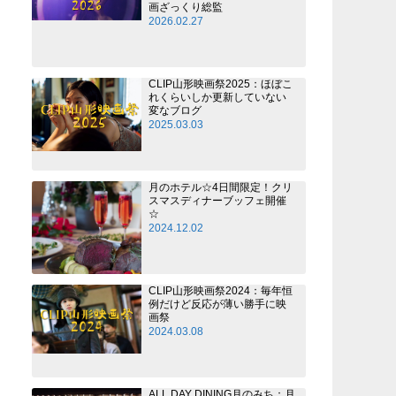
画ざっくり総監
2026.02.27
CLIP山形映画祭2025：ほぼこ
れくらいしか更新していない
変なブログ
2025.03.03
月のホテル☆4日間限定！クリ
スマスディナーブッフェ開催
☆
2024.12.02
CLIP山形映画祭2024：毎年恒
例だけど反応が薄い勝手に映
画祭
2024.03.08
ALL DAY DINING月のみち：月