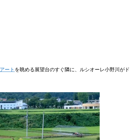
アート
を眺める展望台のすぐ隣に、ルシオーレ小野川がド