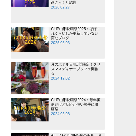
画ざっくり総監
2026.02.27
CLIP山形映画祭2025：ほぼこ
れくらいしか更新していない
変なブログ
2025.03.03
月のホテル☆4日間限定！クリ
スマスディナーブッフェ開催
☆
2024.12.02
CLIP山形映画祭2024：毎年恒
例だけど反応が薄い勝手に映
画祭
2024.03.08
ALL DAY DINING月のみち：月