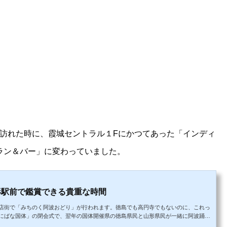
訪れた時に、霞城セントラル１Fにかつてあった「インディ
トラン＆バー」に変わっていました。
形駅前で鑑賞できる貴重な時間
店街で「みちのく阿波おどり」が行われます。徳島でも高円寺でもないのに、これっ
にばな国体」の閉会式で、翌年の国体開催県の徳島県民と山形県民が一緒に阿波踊り
らしい。今回（2018年）で第14回を迎えるそうですが、福島で開催されたりするの