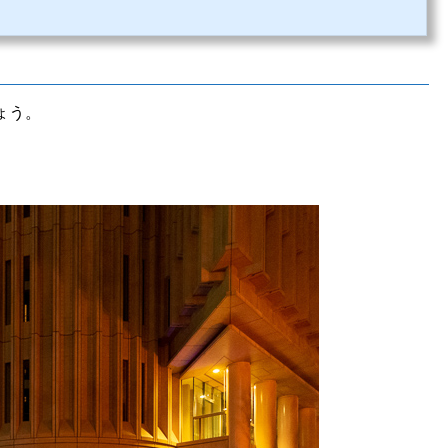
。。山形の各種サークル、福島、宮城、東京の阿波踊り連が中心になって毎年「みちの
市香住町のすずらん通...
ょう。