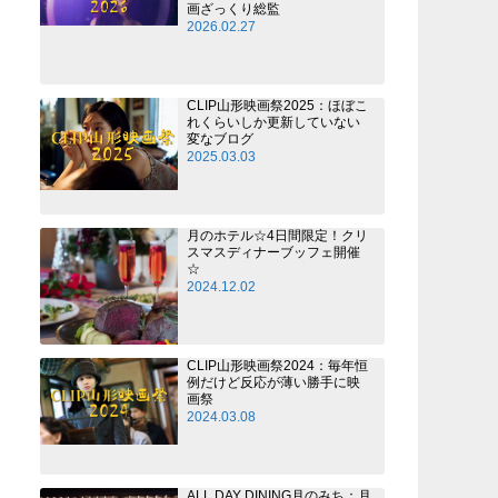
画ざっくり総監
2026.02.27
CLIP山形映画祭2025：ほぼこ
れくらいしか更新していない
変なブログ
2025.03.03
月のホテル☆4日間限定！クリ
スマスディナーブッフェ開催
☆
2024.12.02
CLIP山形映画祭2024：毎年恒
例だけど反応が薄い勝手に映
画祭
2024.03.08
ALL DAY DINING月のみち：月