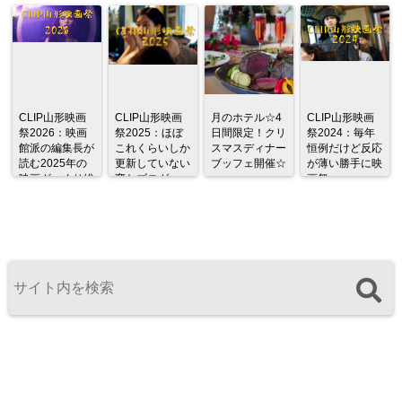
CLIP山形映画
CLIP山形映画
月のホテル☆4
CLIP山形映画
祭2026：映画
祭2025：ほぼ
日間限定！クリ
祭2024：毎年
館派の編集長が
これくらいしか
スマスディナー
恒例だけど反応
読む2025年の
更新していない
ブッフェ開催☆
が薄い勝手に映
映画ざっくり総
変なブログ
画祭
監