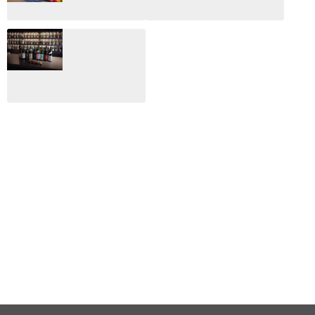
2026.02.27
月のホテル☆4日
CLIP山形映画祭
間限定！クリスマ
2024：毎年恒例だ
スディナーブッフ
けど反応が薄い勝
ェ開催☆
手に映画祭
2024.12.02
2024.03.08
ALL DAY DINING
月のみち：月のホ
テル直営レストラ
ン
2024.02.17