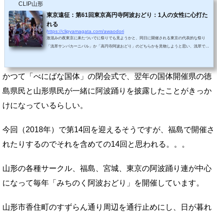
CLIP山形
東京遠征：第61回東京高円寺阿波おどり：1人の女性に心打た
れる
https://clipyamagata.com/awaodori
激混みの夜東京に来たついでに祭りでも見ようかと、同日に開催される東京の代表的な祭り
「浅草サンバカーニバル」か「高円寺阿波おどり」のどちらかを見物しようと思い、浅草でサ
ンバってどう考えても違和感があるので阿波おどりにしました。少し時間より早めに到着した
ものの歩道は人で埋め尽くされ、盛り上がりすぎてDJポリスは何を言ってるかわかりません
でした。やがて歩道への通行規制が行われ、警察が立ちふさがり踊り手を見る事すらできなく
かつて「べにばな国体」の閉会式で、翌年の国体開催県の徳
なります。後姿の共演高円寺駅（南口）を出ると歩行者は一方通行で、到着したところに...
島県民と山形県民が一緒に阿波踊りを披露したことがきっか
けになっているらしい。
今回（2018年）で第14回を迎えるそうですが、福島で開催さ
れたりするのでそれを含めての14回と思われる。。。
山形の各種サークル、福島、宮城、東京の阿波踊り連が中心
になって毎年「みちのく阿波おどり」を開催しています。
山形市香住町のすずらん通り周辺を通行止めにし、日が暮れ