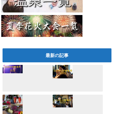
最新の記事
CLIP山形映画祭
CLIP山形映画祭
2026：映画館派の
2025：ほぼこれく
編集長が読む2025
らいしか更新して
年の映画ざっくり
いない変なブログ
総監
2025.03.03