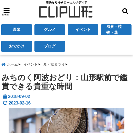
痛快なりゆきローカルメディア
menu
風景・植
温泉
グルメ
イベント
物・花
おでかけ
ブログ
ホーム
イベント
夏・秋まつり
みちのく阿波おどり：山形駅前で鑑
賞できる貴重な時間
2018-09-02
2023-02-16