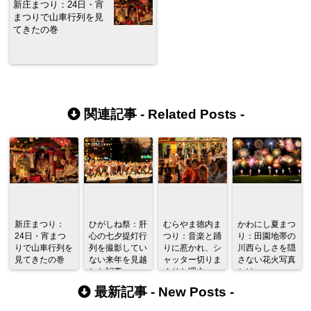
新庄まつり：24日・宵
まつりで山車行列を見
てきたの巻
関連記事 -
Related Posts
-
新庄まつり：
ひがしね祭：肝
むらやま徳内ま
かわにし夏まつ
24日・宵まつ
心の七夕提灯行
つり：音楽と踊
り：田園地帯の
りで山車行列を
列を撮影してい
りに惹かれ、シ
川西らしさを隠
見てきたの巻
ない来年を見越
ャッター切りま
さない花火写真
した記事
くりな理由
とは
最新記事 -
New Posts
-