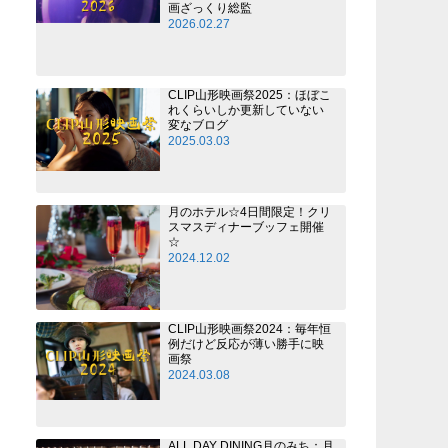
画ざっくり総監
2026.02.27
CLIP山形映画祭2025：ほぼこ
れくらいしか更新していない
変なブログ
2025.03.03
月のホテル☆4日間限定！クリ
スマスディナーブッフェ開催
☆
2024.12.02
CLIP山形映画祭2024：毎年恒
例だけど反応が薄い勝手に映
画祭
2024.03.08
ALL DAY DINING月のみち：月