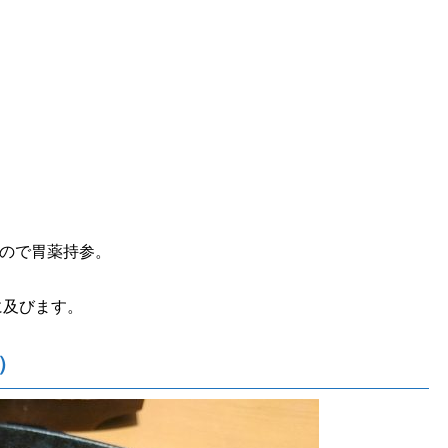
ので胃薬持参。
に及びます。
円）