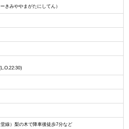
てーきみややまがたにしてん）
O.22:30)
谷堂線）梨の木で降車後徒歩7分など