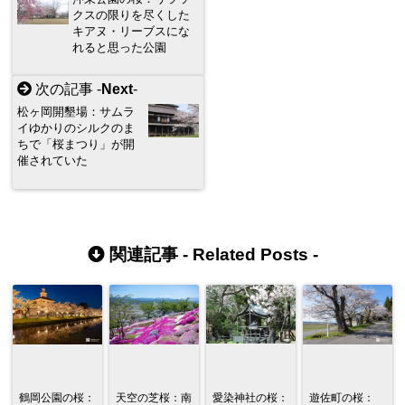
クスの限りを尽くした
キアヌ・リーブスにな
れると思った公園
次の記事 -
Next
-
松ヶ岡開墾場：サムラ
イゆかりのシルクのま
ちで「桜まつり」が開
催されていた
関連記事 -
Related Posts
-
鶴岡公園の桜：
天空の芝桜：南
愛染神社の桜：
遊佐町の桜：