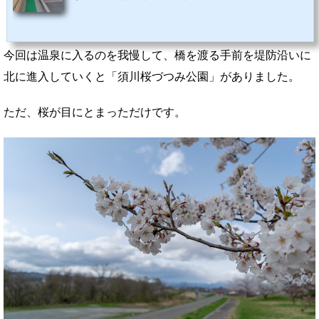
類の源泉を持ち、100％掛け流しとなっている。浴槽は高温・中温・低温の各浴槽の他、露天
風呂もある。薄茶色で沈殿物が漂う高温の湯は45度もあり、さらには塩分が多いせいか痺れる
感じがするほど熱いのであまり入っている人がおらず、また、入ってもすぐ上がってしまう。
しかし、湯量で温度調整をしていて人が少ないので、お湯が新鮮といえます。源泉は「...
今回は温泉に入るのを我慢して、橋を渡る手前を堤防沿いに
北に進入していくと「須川桜づつみ公園」がありました。
ただ、桜が目にとまっただけです。