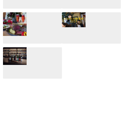
CLIP山形映画祭
CLIP山形映画祭
2026：映画館派の
2025：ほぼこれく
編集長が読む2025
らいしか更新して
年の映画ざっくり
いない変なブログ
総監
2025.03.03
2026.02.27
月のホテル☆4日
CLIP山形映画祭
間限定！クリスマ
2024：毎年恒例だ
スディナーブッフ
けど反応が薄い勝
ェ開催☆
手に映画祭
2024.12.02
2024.03.08
ALL DAY DINING
月のみち：月のホ
テル直営レストラ
ン
2024.02.17