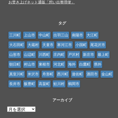
お焚き上げネット通販「想い出整理便」
タグ
三川町
上山市
中山町
出羽三山
南陽市
大江町
大石田町
大蔵村
天童市
寒河江市
小国町
尾花沢市
山形市
山辺町
川西町
庄内町
戸沢村
新庄市
最上町
朝日町
村山市
東根市
河北町
海外
白鷹町
県外
真室川町
米沢市
舟形町
西川町
遊佐町
酒田市
金山町
長井市
飯豊町
高畠町
鮭川村
鶴岡市
アーカイブ
ア
ー