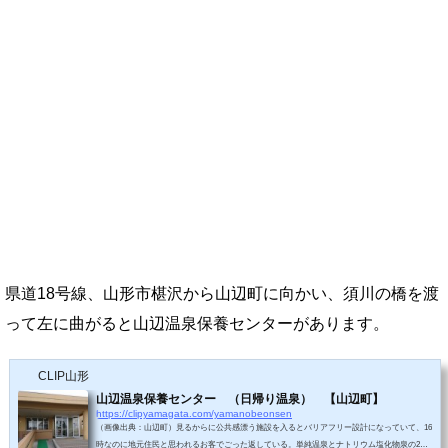
県道18号線、山形市椹沢から山辺町に向かい、須川の橋を渡
って左に曲がると山辺温泉保養センターがあります。
CLIP山形
山辺温泉保養センター （日帰り温泉） 【山辺町】
https://clipyamagata.com/yamanobeonsen
（画像出典：山辺町）見るからに公共感漂う施設を入るとバリアフリー設計になっていて、16
時なのに地元住民と思われるお客でごった返している。単純温泉とナトリウム塩化物泉の2種