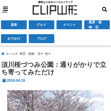
痛快なりゆきローカルメディア
menu
風景・植
温泉
グルメ
イベント
物・花
おでかけ
ブログ
ホーム
風景・植物・花
桜
須川桜づつみ公園：通りがかりで立
ち寄ってみただけ
2018-04-19