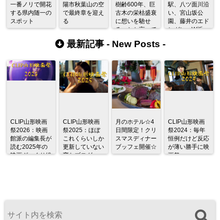
一番ノリで開花
陽市秋葉山の空
樹齢600年、巨
駅、八ツ面川沿
する県内随一の
で最終章を迎え
古木の栄枯盛衰
い、宮山坂公
スポット
る
に想いを馳せ
園、藤井のエド
る、とか言って
ヒガン、W坂
みる。
最新記事 -
New Posts
-
CLIP山形映画
CLIP山形映画
月のホテル☆4
CLIP山形映画
祭2026：映画
祭2025：ほぼ
日間限定！クリ
祭2024：毎年
館派の編集長が
これくらいしか
スマスディナー
恒例だけど反応
読む2025年の
更新していない
ブッフェ開催☆
が薄い勝手に映
映画ざっくり総
変なブログ
画祭
監