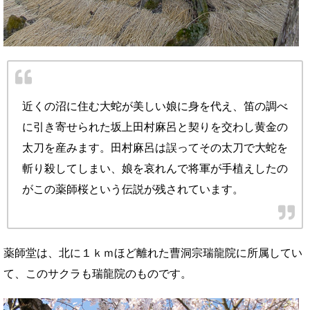
近くの沼に住む大蛇が美しい娘に身を代え、笛の調べ
に引き寄せられた坂上田村麻呂と契りを交わし黄金の
太刀を産みます。田村麻呂は誤ってその太刀で大蛇を
斬り殺してしまい、娘を哀れんで将軍が手植えしたの
がこの薬師桜という伝説が残されています。
薬師堂は、北に１ｋｍほど離れた曹洞宗瑞龍院に所属してい
て、このサクラも瑞龍院のものです。