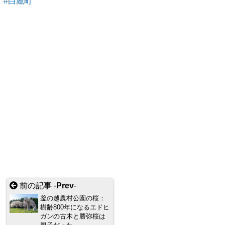
白鷹町
前の記事 -
Prev
-
釜の越農村公園の桜：
樹齢800年になるエドヒ
ガンの古木と勝弥桜は