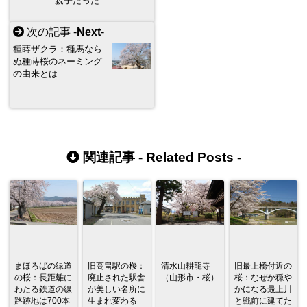
親子だった
次の記事 -
Next
-
種蒔ザクラ：種馬なら
ぬ種蒔桜のネーミング
の由来とは
関連記事 -
Related Posts
-
まほろばの緑道
旧高畠駅の桜：
清水山耕龍寺
旧最上橋付近の
の桜：長距離に
廃止された駅舎
（山形市・桜）
桜：なぜか穏や
わたる鉄道の線
が美しい名所に
かになる最上川
路跡地は700本
生まれ変わる
と戦前に建てた