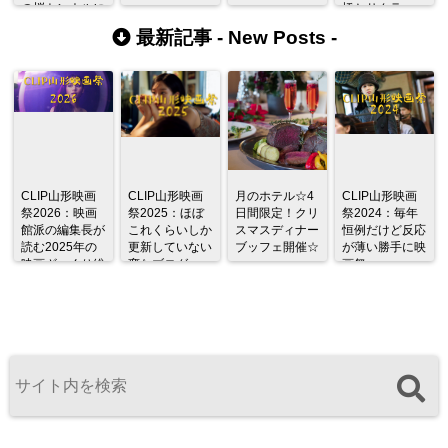
の桜トンネルに
橋とサクラ
なる
最新記事 -
New Posts
-
CLIP山形映画
CLIP山形映画
月のホテル☆4
CLIP山形映画
祭2026：映画
祭2025：ほぼ
日間限定！クリ
祭2024：毎年
館派の編集長が
これくらいしか
スマスディナー
恒例だけど反応
読む2025年の
更新していない
ブッフェ開催☆
が薄い勝手に映
映画ざっくり総
変なブログ
画祭
監