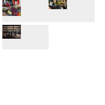
2026：映画館派の
2025：ほぼこれく
編集長が読む2025
らいしか更新して
年の映画ざっくり
いない変なブログ
総監
2025.03.03
2026.02.27
月のホテル☆4日
CLIP山形映画祭
間限定！クリスマ
2024：毎年恒例だ
スディナーブッフ
けど反応が薄い勝
ェ開催☆
手に映画祭
2024.12.02
2024.03.08
ALL DAY DINING
月のみち：月のホ
テル直営レストラ
ン
2024.02.17