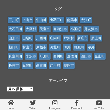
タグ
三川町
上山市
中山町
出羽三山
南陽市
大江町
大石田町
大蔵村
天童市
寒河江市
小国町
尾花沢市
山形市
山辺町
川西町
庄内町
戸沢村
新庄市
最上町
朝日町
村山市
東根市
河北町
海外
白鷹町
県外
真室川町
米沢市
舟形町
西川町
遊佐町
酒田市
金山町
長井市
飯豊町
高畠町
鮭川村
鶴岡市
アーカイブ
ア
ー
カ
イ
Home
Twitter
Instagram
Facebook
YouTube
ブ