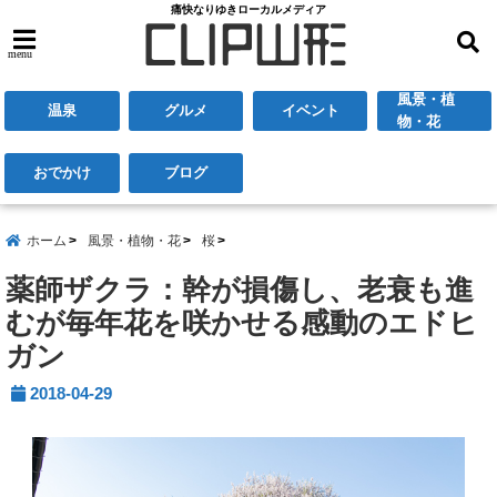
痛快なりゆきローカルメディア
menu
風景・植
温泉
グルメ
イベント
物・花
おでかけ
ブログ
ホーム
風景・植物・花
桜
薬師ザクラ：幹が損傷し、老衰も進
むが毎年花を咲かせる感動のエドヒ
ガン
2018-04-29