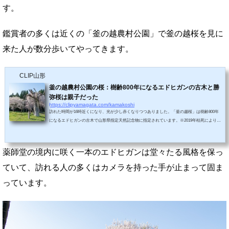
す。
鑑賞者の多くは近くの「釜の越農村公園」で釜の越桜を見に
来た人が数分歩いてやってきます。
CLIP山形
釜の越農村公園の桜：樹齢800年になるエドヒガンの古木と勝
弥桜は親子だった
https://clipyamagata.com/kamakoshi
訪れた時間が16時近くになり、光が少し赤くなりつつありました。「釜の越桜」は樹齢800年
になるエドヒガンの古木で山形県指定天然記念物に指定されています。※2019年枯死により指
定解除高さ８ｍ、幹囲６ｍ、枝張１５ｍになる大きな桜です。説明書きによると遥かな時代を
こえ、人々に愛し育まれてきた名木である。「釜の越」は古い地名である。樹下に立つ三個の
無銘巨石には、八幡太郎義家（源義家）が居陣した時に、この石で竈を築き、兵糧を炊いたと
薬師堂の境内に咲く一本のエドヒガンは堂々たる風格を保っ
の伝説がある。開花期は四月二十五日頃。ややうつむきながら咲く薄紅色の可憐な花の...
ていて、訪れる人の多くはカメラを持った手が止まって固ま
っています。