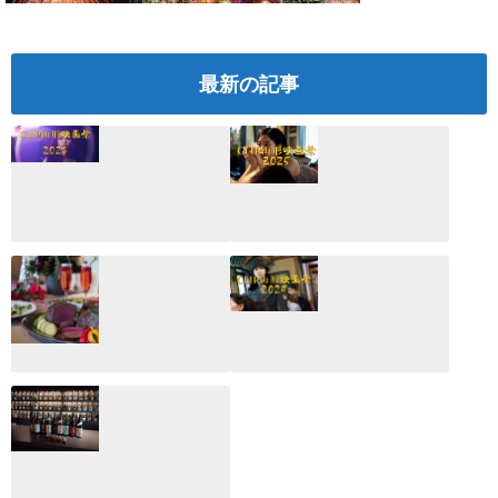
最新の記事
CLIP山形映画祭
CLIP山形映画祭
2026：映画館派の
2025：ほぼこれく
編集長が読む2025
らいしか更新して
年の映画ざっくり
いない変なブログ
総監
2025.03.03
2026.02.27
月のホテル☆4日
CLIP山形映画祭
間限定！クリスマ
2024：毎年恒例だ
スディナーブッフ
けど反応が薄い勝
ェ開催☆
手に映画祭
2024.12.02
2024.03.08