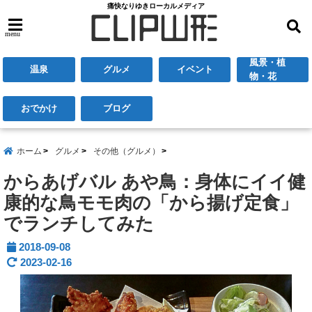
痛快なりゆきローカルメディア
menu
風景・植
温泉
グルメ
イベント
物・花
おでかけ
ブログ
ホーム
グルメ
その他（グルメ）
からあげバル あや鳥：身体にイイ健
康的な鳥モモ肉の「から揚げ定食」
でランチしてみた
2018-09-08
2023-02-16