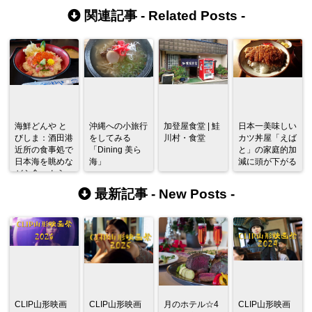
関連記事 -
Related Posts
-
海鮮どんや と
沖縄への小旅行
加登屋食堂 | 鮭
日本一美味しい
びしま：酒田港
をしてみる
川村・食堂
カツ丼屋「えば
近所の食事処で
「Dining 美ら
と」の家庭的加
日本海を眺めな
海」
減に頭が下がる
がら食べよう
最新記事 -
New Posts
-
CLIP山形映画
CLIP山形映画
月のホテル☆4
CLIP山形映画