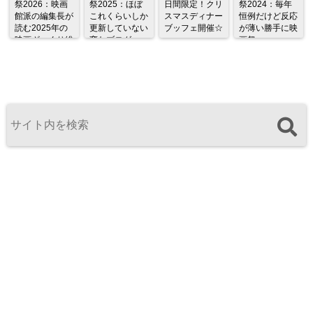
祭2026：映画
祭2025：ほぼ
日間限定！クリ
祭2024：毎年
館派の編集長が
これくらいしか
スマスディナー
恒例だけど反応
読む2025年の
更新していない
ブッフェ開催☆
が薄い勝手に映
映画ざっくり総
変なブログ
画祭
監