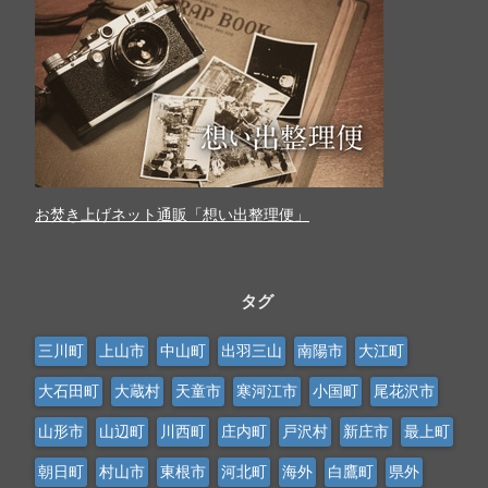
お焚き上げネット通販「想い出整理便」
タグ
三川町
上山市
中山町
出羽三山
南陽市
大江町
大石田町
大蔵村
天童市
寒河江市
小国町
尾花沢市
山形市
山辺町
川西町
庄内町
戸沢村
新庄市
最上町
朝日町
村山市
東根市
河北町
海外
白鷹町
県外