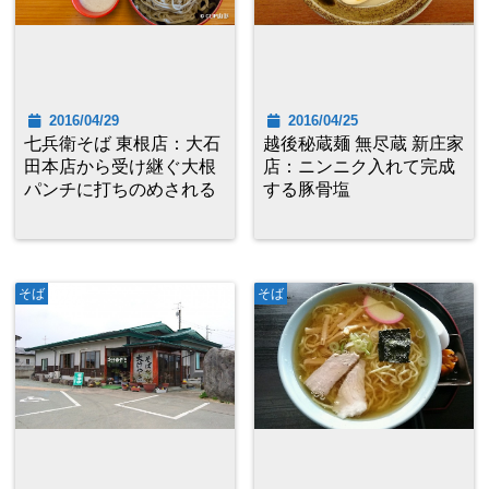
2016/04/29
2016/04/25
七兵衛そば 東根店：大石
越後秘蔵麺 無尽蔵 新庄家
田本店から受け継ぐ大根
店：ニンニク入れて完成
パンチに打ちのめされる
する豚骨塩
そば
そば