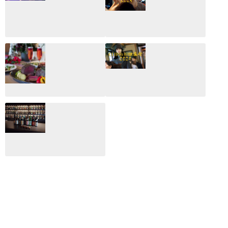
CLIP山形映画祭
CLIP山形映画祭
2026：映画館派の
2025：ほぼこれく
編集長が読む2025
らいしか更新して
年の映画ざっくり
いない変なブログ
総監
2025.03.03
2026.02.27
月のホテル☆4日
CLIP山形映画祭
間限定！クリスマ
2024：毎年恒例だ
スディナーブッフ
けど反応が薄い勝
ェ開催☆
手に映画祭
2024.12.02
2024.03.08
ALL DAY DINING
月のみち：月のホ
テル直営レストラ
ン
2024.02.17