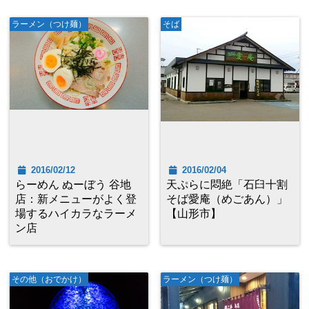
ラーメン（つけ麺）
そば
2016/02/12
2016/02/04
らーめん ぬーぼう 谷地
天ぷらに悶絶「石臼十割
店：新メニューがよく登
そば愛庵（めごあん）」
場するハイカラなラーメ
【山形市】
ン店
その他（おでかけ）
ラーメン（つけ麺）