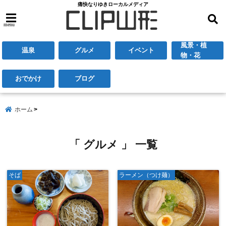
痛快なりゆきローカルメディア
menu
風景・植
温泉
グルメ
イベント
物・花
おでかけ
ブログ
ホーム
「 グルメ 」 一覧
そば
ラーメン（つけ麺）