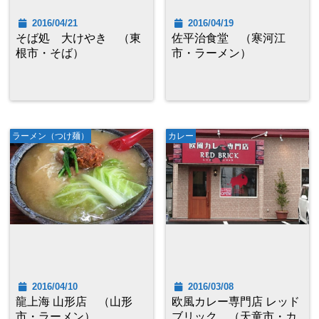
2016/04/21
2016/04/19
そば処 大けやき （東
佐平治食堂 （寒河江
根市・そば）
市・ラーメン）
ラーメン（つけ麺）
カレー
2016/04/10
2016/03/08
龍上海 山形店 （山形
欧風カレー専門店 レッド
市・ラーメン）
ブリック （天童市・カ