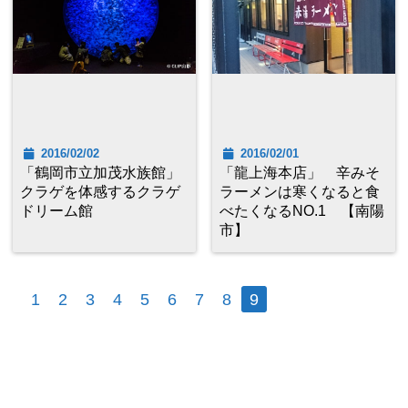
2016/02/02
2016/02/01
「鶴岡市立加茂水族館」
「龍上海本店」 辛みそ
クラゲを体感するクラゲ
ラーメンは寒くなると食
ドリーム館
べたくなるNO.1 【南陽
市】
1
2
3
4
5
6
7
8
9