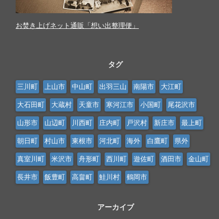
お焚き上げネット通販「想い出整理便」
タグ
三川町
上山市
中山町
出羽三山
南陽市
大江町
大石田町
大蔵村
天童市
寒河江市
小国町
尾花沢市
山形市
山辺町
川西町
庄内町
戸沢村
新庄市
最上町
朝日町
村山市
東根市
河北町
海外
白鷹町
県外
真室川町
米沢市
舟形町
西川町
遊佐町
酒田市
金山町
長井市
飯豊町
高畠町
鮭川村
鶴岡市
アーカイブ