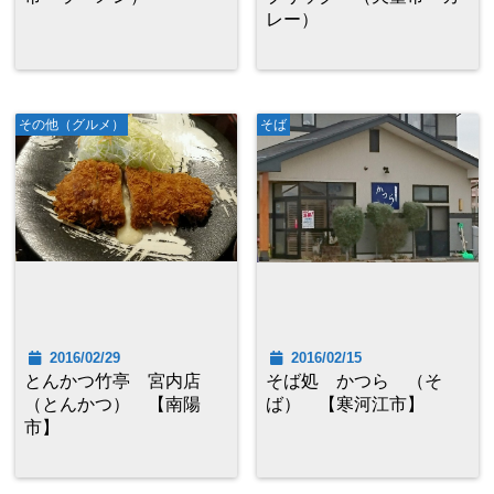
レー）
その他（グルメ）
そば
2016/02/29
2016/02/15
とんかつ竹亭 宮内店
そば処 かつら （そ
（とんかつ） 【南陽
ば） 【寒河江市】
市】