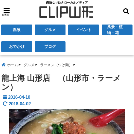
痛快なりゆきローカルメディア
menu
風景・植
温泉
グルメ
イベント
物・花
おでかけ
ブログ
ホーム
グルメ
ラーメン（つけ麺）
龍上海 山形店 （山形市・ラーメ
ン）
2016-04-10
2018-04-02