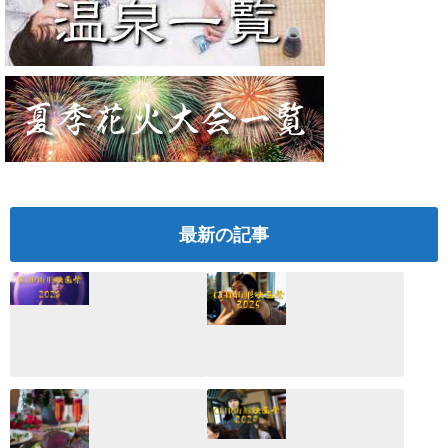
最新の記事
CLIP山形映画祭
CLIP山形映画祭
2026：映画館派の
2025：ほぼこれく
編集長が読む2025
らいしか更新して
年の映画ざっくり
いない変なブログ