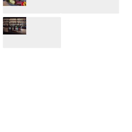
総監
2025.03.03
2026.02.27
月のホテル☆4日
CLIP山形映画祭
間限定！クリスマ
2024：毎年恒例だ
スディナーブッフ
けど反応が薄い勝
ェ開催☆
手に映画祭
2024.12.02
2024.03.08
ALL DAY DINING
月のみち：月のホ
テル直営レストラ
ン
2024.02.17