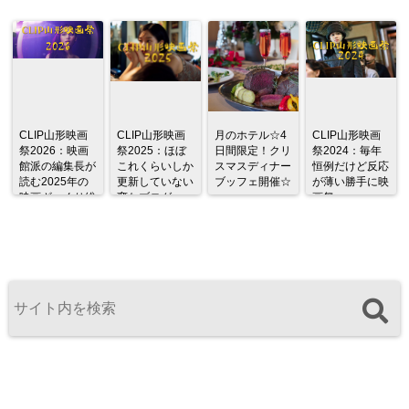
CLIP山形映画
CLIP山形映画
月のホテル☆4
CLIP山形映画
祭2026：映画
祭2025：ほぼ
日間限定！クリ
祭2024：毎年
館派の編集長が
これくらいしか
スマスディナー
恒例だけど反応
読む2025年の
更新していない
ブッフェ開催☆
が薄い勝手に映
映画ざっくり総
変なブログ
画祭
監