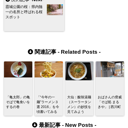
霞城公園の桜：県内髄
一の名所と呼ばれる桜
スポット
関連記事 -
Related Posts
-
「亀太郎」の亀
「“今年の一
大仙：酸辣湯麺
おばさんの脅威
そばで亀食いを
麺”ラーメン３
（スーラータン
「そば処 まる
するの巻
選 2016」を今
メン）の妙技を
きや」 | 西川町
頃書いてみる
見てみよう
最新記事 -
New Posts
-