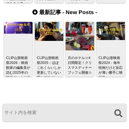
てみるの巻
つたや」
最新記事 -
New Posts
-
CLIP山形映画
CLIP山形映画
月のホテル☆4
CLIP山形映画
祭2026：映画
祭2025：ほぼ
日間限定！クリ
祭2024：毎年
館派の編集長が
これくらいしか
スマスディナー
恒例だけど反応
読む2025年の
更新していない
ブッフェ開催☆
が薄い勝手に映
映画ざっくり総
変なブログ
画祭
監