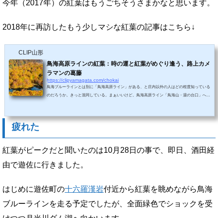
今年（2017年）の紅葉はもうごちそうさまかなと思います。
2018年に再訪したもう少しマシな紅葉の記事はこちら↓
CLIP山形
鳥海高原ラインの紅葉：時の運と紅葉がめぐり逢う、路上カメ
ラマンの葛藤
https://clipyamagata.com/chokai
鳥海ブルーラインとは別に「鳥海高原ライン」がある、と庄内以外の人はどの程度知っている
のだろうか。きっと混同している。まぁいいけど。鳥海高原ライン「鳥海山・湯の台口」へと
続く道路で、登山客が多く訪れる。鳥海山へ登れば雄大な紅葉、日本海、庄内平野まで一望で
きるものの、さすがに今回は登山まではチョット・・・※後日登ったので最下部に記載しま
す。酒田市内から出発すると北東に進み、県道366号線から「湯の台温泉 鳥海山荘」方面の36
疲れた
8号線へと曲がり、さらにひたすら進む。荒木橋付近徐々に紅葉が変わり始めた途中、「...
紅葉がピークだと聞いたのは10月28日の事で、即日、酒田経
由で遊佐に行きました。
はじめに遊佐町の
十六羅漢岩
付近から紅葉を眺めながら鳥海
ブルーラインを走る予定でしたが、全面緑色でショックを受