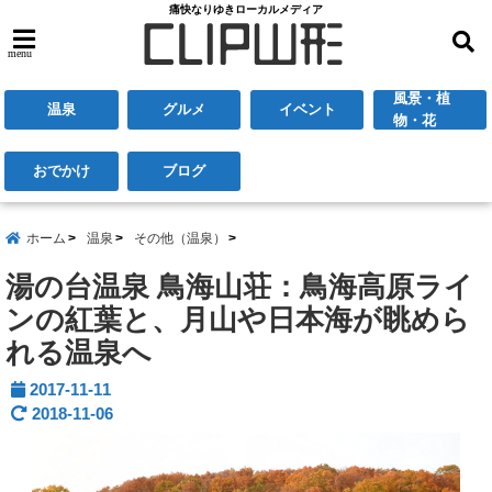
痛快なりゆきローカルメディア
menu
風景・植
温泉
グルメ
イベント
物・花
おでかけ
ブログ
ホーム
温泉
その他（温泉）
湯の台温泉 鳥海山荘：鳥海高原ライ
ンの紅葉と、月山や日本海が眺めら
れる温泉へ
2017-11-11
2018-11-06