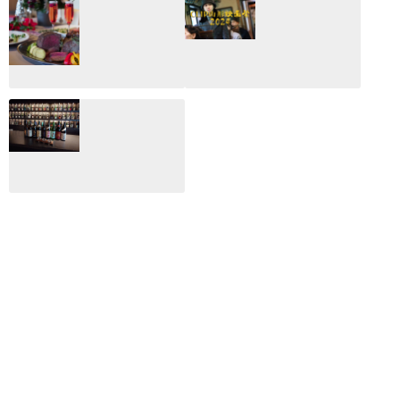
2026：映画館派の
2025：ほぼこれく
編集長が読む2025
らいしか更新して
年の映画ざっくり
いない変なブログ
総監
2025.03.03
2026.02.27
月のホテル☆4日
CLIP山形映画祭
間限定！クリスマ
2024：毎年恒例だ
スディナーブッフ
けど反応が薄い勝
ェ開催☆
手に映画祭
2024.12.02
2024.03.08
ALL DAY DINING
月のみち：月のホ
テル直営レストラ
ン
2024.02.17