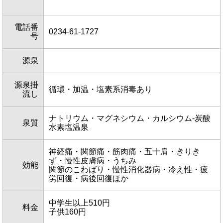
電話番
0234-61-1727
号
源泉
源泉掛
循環・加温・塩素系消毒あり
流し
ナトリウム・マグネシウム・カルシウム-炭酸
泉質
水素塩温泉
神経痛・関節痛・筋肉痛・五十肩・きりき
ず・慢性皮膚病・うちみ
効能
関節のこわばり・慢性消化器病・冷え性・疲
労回復・病後回復ほか
中学生以上510円
料金
子供160円