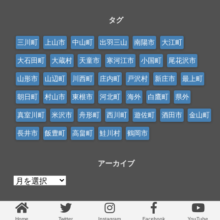
タグ
三川町
上山市
中山町
出羽三山
南陽市
大江町
大石田町
大蔵村
天童市
寒河江市
小国町
尾花沢市
山形市
山辺町
川西町
庄内町
戸沢村
新庄市
最上町
朝日町
村山市
東根市
河北町
海外
白鷹町
県外
真室川町
米沢市
舟形町
西川町
遊佐町
酒田市
金山町
長井市
飯豊町
高畠町
鮭川村
鶴岡市
アーカイブ
ア
ー
カ
イ
Home
Twitter
Instagram
Facebook
YouTube