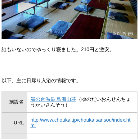
誰もいないのでゆっくり寝ました。210円と激安。
以下、主に日帰り入浴の情報です。
湯の台温泉 鳥海山荘
（ゆのだいおんせんちょ
施設名
うかいさんそう）
http://www.choukai.jp/choukaisansou/index.ht
URL
ml