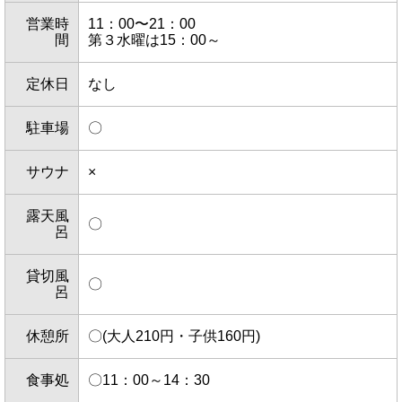
営業時
11：00〜21：00
間
第３水曜は15：00～
定休日
なし
駐車場
〇
サウナ
×
露天風
〇
呂
貸切風
〇
呂
休憩所
〇(大人210円・子供160円)
食事処
〇11：00～14：30