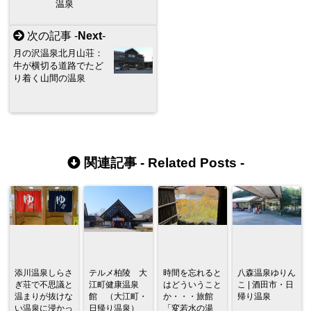
温泉
次の記事 -
Next
-
月の沢温泉北月山荘：
牛が横切る道路でたど
り着く山間の温泉
関連記事 -
Related Posts
-
添川温泉しらさ
テルメ柏陵 大
時間を忘れると
八森温泉ゆりん
ぎ荘で不思議と
江町健康温泉
はどういうこと
こ | 酒田市・日
温まりが抜けな
館 （大江町・
か・・・旅館
帰り温泉
い温泉に浸かっ
日帰り温泉）
「変若水の湯