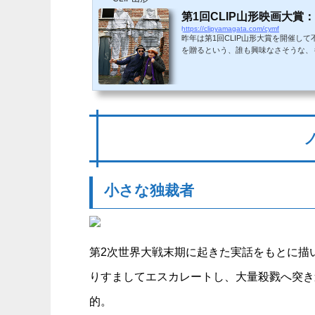
第1回CLIP山形映画大賞
https://clipyamagata.com/cymf
昨年は第1回CLIP山形大賞を開催し
を贈るという、誰も興味なさそうな、も
山形国際ドキュメンタリー映画祭で公
した。それについて今回は除外してい
ン＆ガーファンクルの名曲「ニューヨー
小さな独裁者
第2次世界大戦末期に起きた実話をもとに描
りすましてエスカレートし、大量殺戮へ突き
的。