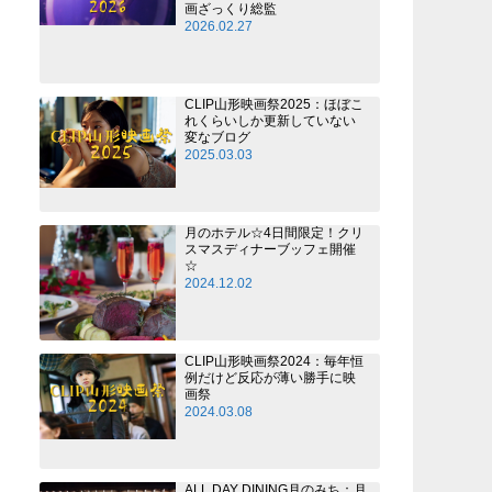
画ざっくり総監
2026.02.27
CLIP山形映画祭2025：ほぼこ
れくらいしか更新していない
変なブログ
2025.03.03
月のホテル☆4日間限定！クリ
スマスディナーブッフェ開催
☆
2024.12.02
CLIP山形映画祭2024：毎年恒
例だけど反応が薄い勝手に映
画祭
2024.03.08
ALL DAY DINING月のみち：月