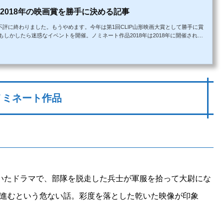
：2018年の映画賞を勝手に決める記事
て不評に終わりました。もうやめます。今年は第1回CLIP山形映画大賞として勝手に賞
しかしたら迷惑なイベントを開催。ノミネート作品2018年は2018年に開催された
開された「ニッポン国VS泉南石綿村」「カーキ色の記憶」などが劇場公開されていま
ます。また「銃」を観れなかったのは後悔中。さようなら、僕のマンハッタンサイモ
クの少年」に乗せて軽快に...
ノミネート作品
いたドラマで、部隊を脱走した兵士が軍服を拾って大尉にな
進むという危ない話。彩度を落とした乾いた映像が印象